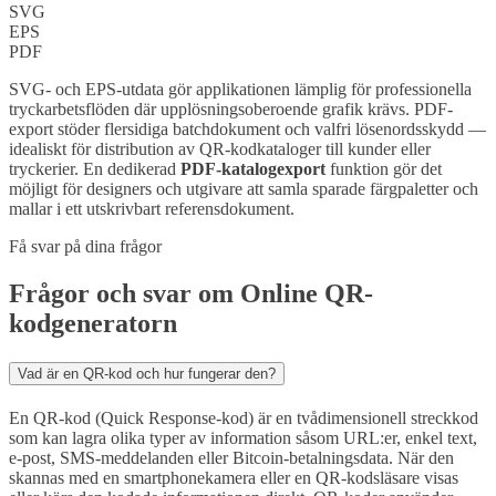
SVG
EPS
PDF
SVG- och EPS-utdata gör applikationen lämplig för professionella
tryckarbetsflöden där upplösningsoberoende grafik krävs. PDF-
export stöder flersidiga batchdokument och valfri lösenordsskydd —
idealiskt för distribution av QR-kodkataloger till kunder eller
tryckerier. En dedikerad
PDF-katalogexport
funktion gör det
möjligt för designers och utgivare att samla sparade färgpaletter och
mallar i ett utskrivbart referensdokument.
Få svar på dina frågor
Frågor och svar om Online QR-
kodgeneratorn
Vad är en QR-kod och hur fungerar den?
En QR-kod (Quick Response-kod) är en tvådimensionell streckkod
som kan lagra olika typer av information såsom URL:er, enkel text,
e-post, SMS-meddelanden eller Bitcoin-betalningsdata. När den
skannas med en smartphonekamera eller en QR-kodsläsare visas