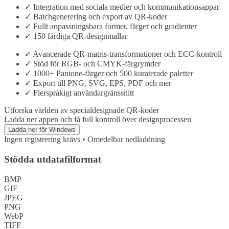
✓
Integration med sociala medier och kommunikationsappar
✓
Batchgenerering och export av QR-koder
✓
Fullt anpassningsbara former, färger och gradienter
✓
150 färdiga QR-designmallar
✓
Avancerade QR-matris-transformationer och ECC-kontroll
✓
Stöd för RGB- och CMYK-färgrymder
✓
1000+ Pantone-färger och 500 kuraterade paletter
✓
Export till PNG, SVG, EPS, PDF och mer
✓
Flerspråkigt användargränssnitt
Utforska världen av specialdesignade QR-koder
Ladda ner appen och få full kontroll över designprocessen
Ladda ner för Windows
Ingen registrering krävs • Omedelbar nedladdning
Stödda utdatafilformat
BMP
GIF
JPEG
PNG
WebP
TIFF