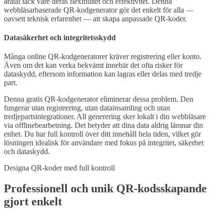
åratal tack vare deras flexibilitet och effektivitet. Denna
webbläsarbaserade QR-kodgenerator gör det enkelt för alla —
oavsett teknisk erfarenhet — att skapa anpassade QR-koder.
Datasäkerhet och integritetsskydd
Många online QR-kodgeneratorer kräver registrering eller konto.
Även om det kan verka bekvämt innebär det ofta risker för
dataskydd, eftersom information kan lagras eller delas med tredje
part.
Denna gratis QR-kodgenerator eliminerar dessa problem. Den
fungerar utan registrering, utan datainsamling och utan
tredjepartsintegrationer. All generering sker lokalt i din webbläsare
via offlinebearbetning. Det betyder att dina data aldrig lämnar din
enhet. Du har full kontroll över ditt innehåll hela tiden, vilket gör
lösningen idealisk för användare med fokus på integritet, säkerhet
och dataskydd.
Designa QR-koder med full kontroll
Professionell och unik QR-kodsskapande
gjort enkelt