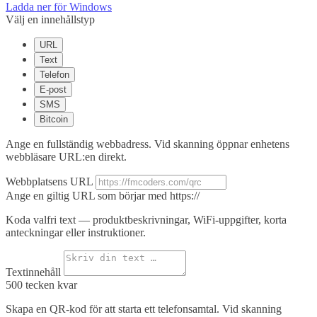
Ladda ner för Windows
Välj en innehållstyp
URL
Text
Telefon
E-post
SMS
Bitcoin
Ange en fullständig webbadress. Vid skanning öppnar enhetens
webbläsare URL:en direkt.
Webbplatsens URL
Ange en giltig URL som börjar med https://
Koda valfri text — produktbeskrivningar, WiFi-uppgifter, korta
anteckningar eller instruktioner.
Textinnehåll
500
tecken kvar
Skapa en QR-kod för att starta ett telefonsamtal. Vid skanning