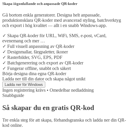
Skapa iögonfallande och anpassade QR-koder
Gå bortom enkla generatorer. Designa helt anpassade,
produktionsklara QR-koder med avancerad styling, batchverktyg
och export i hög kvalitet — allt i en snabb Windows-app.
✓
Skapa QR-koder för URL, WiFi, SMS, e-post, vCard,
evenemang och mer …
✓
Full visuell anpassning av QR-koder
✓
Designmallar, färgpaletter, ikoner
✓
Rasterbilder, SVG, EPS, PDF
✓
Batchgenerering och export av QR-koder
✓
Fungerar offline, snabbt och säkert
Börja designa dina egna QR-koder
Ladda ner till din dator och skapa något unikt
Ladda ner för Windows
Ingen registrering krävs • Omedelbar nedladdning
Snabbguide
Så skapar du en gratis QR-kod
Tre enkla steg för att skapa, förhandsgranska och ladda ner din QR-
kod online.