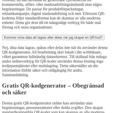
kommersiella, affärs- eller marknadsföringsändamål utan några
begränsningar. De passar för produktförpackningar,
reklamkampanjer, digital marknadsföring och mer. Eftersom QR-
koderna följer standardformat kan de skannas av alla moderna
enheter. Detta gör dem till ett mångsidigt verktyg för både små
företag och stora organisationer.
Kommer mina data att lagras eller delas när jag skapar en QR-kod?
Nej, dina data lagras, spåras eller delas inte när du använder denna
QR-kodgenerator. All bearbetning sker lokalt i din webbläsare,
vilket garanterar fullständig datasekretess. Till skillnad från många
andra onlineverktyg för QR-koder använder denna lösning inga
tredjepartstjänster eller molnlagring. Detta säkerställer att din
information förblir säker och otillgänglig för andra.
Sammanfattning
Gratis QR-kodgenerator – Obegränsad
och säker
Denna gratis QR-kodgenerator online kan användas utan
begränsningar, prenumerationer eller dolda avgifter. Den skapar
standardkompatibla QR-koder som kan skannas av alla moderna