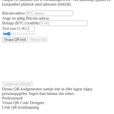
kompatibel plånbok med adressen förifylld.
Bitcoin-adress
Ange en giltig Bitcoin-adress.
Belopp (BTC)
(valfritt)
Tyst zon (1–8)
Skapa QR-kod
Rensa fält
Ladda ner QR-kod
Denna QR-kodgenerator samlar inte in eller lagrar några
personuppgifter. Ingen data lämnar din enhet.
Professionell
Visual QR Code Designer
Unik QR-kodskapning