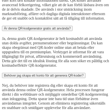
eller körs den kodade informationen direkt. QR-koder använder
avancerad felkorrigering, vilket gör att de kan förbli läsbara även om
de är delvis skadade. De används i stor utsträckning inom
marknadsföring, affärer och dagliga digitala interaktioner eftersom
de ger ett snabbt och kontaktlöst sätt att få tillgång till information.
Är denna QR-kodgenerator gratis att använda?
Ja, denna gratis QR-kodgenerator är helt kostnadsfri att använda
utan dolda avgifter, prenumerationer eller begränsningar. Du kan
skapa obegränsat med QR-koder online utan att betala eller
uppgradera till en premiumplan. Verktyget är utformat för att vara
tillgängligt för privat, affärsmässig och kommersiell användning.
Detta gör det till en idealisk lösning för alla som söker en pålitlig och
kostnadseffektiv QR-kodgenerator.
Behöver jag skapa ett konto för att generera QR-koder?
Nej, du behöver inte registrera dig eller skapa ett konto för att
använda denna online QR-kodgenerator. Hela processen fungerar
direkt i din webbläsare och möjliggör omedelbar QR-kodgenerering
utan inloggning. Detta sparar inte bara tid utan förbättrar även
användarnas integritet. Genom att eliminera registrering säkerställs
en snabbare och smidigare upplevelse för alla användare.