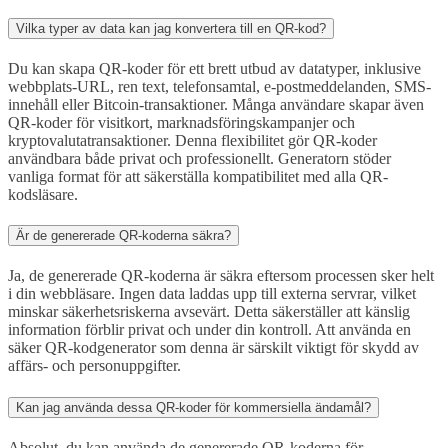
Vilka typer av data kan jag konvertera till en QR-kod?
Du kan skapa QR-koder för ett brett utbud av datatyper, inklusive
webbplats-URL, ren text, telefonsamtal, e-postmeddelanden, SMS-
innehåll eller Bitcoin-transaktioner. Många användare skapar även
QR-koder för visitkort, marknadsföringskampanjer och
kryptovalutatransaktioner. Denna flexibilitet gör QR-koder
användbara både privat och professionellt. Generatorn stöder
vanliga format för att säkerställa kompatibilitet med alla QR-
kodsläsare.
Är de genererade QR-koderna säkra?
Ja, de genererade QR-koderna är säkra eftersom processen sker helt
i din webbläsare. Ingen data laddas upp till externa servrar, vilket
minskar säkerhetsriskerna avsevärt. Detta säkerställer att känslig
information förblir privat och under din kontroll. Att använda en
säker QR-kodgenerator som denna är särskilt viktigt för skydd av
affärs- och personuppgifter.
Kan jag använda dessa QR-koder för kommersiella ändamål?
Absolut, du kan använda de genererade QR-koderna för