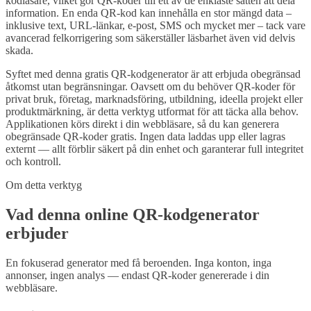
kodläsare, vilket gör QR-koder till ett av de enklaste sätten att dela
information. En enda QR-kod kan innehålla en stor mängd data –
inklusive text, URL-länkar, e-post, SMS och mycket mer – tack vare
avancerad felkorrigering som säkerställer läsbarhet även vid delvis
skada.
Syftet med denna gratis QR-kodgenerator är att erbjuda obegränsad
åtkomst utan begränsningar. Oavsett om du behöver QR-koder för
privat bruk, företag, marknadsföring, utbildning, ideella projekt eller
produktmärkning, är detta verktyg utformat för att täcka alla behov.
Applikationen körs direkt i din webbläsare, så du kan generera
obegränsade QR-koder gratis. Ingen data laddas upp eller lagras
externt — allt förblir säkert på din enhet och garanterar full integritet
och kontroll.
Om detta verktyg
Vad denna online QR-kodgenerator
erbjuder
En fokuserad generator med få beroenden. Inga konton, inga
annonser, ingen analys — endast QR-koder genererade i din
webbläsare.