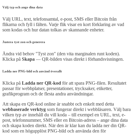
Välj typ och ange dina data
Välj URL, text, telefonsamtal, e-post, SMS eller Bitcoin från
flikarna och fyll i fälten. Varje flik visar en kort förklaring av vad
som kodas och hur datan tolkas av skannande enheter.
Justera tyst zon och generera
Ändra vid behov "Tyst zon" (den vita marginalen runt koden).
Klicka på
Skapa
— QR-bilden visas direkt i förhandsvisningen.
Ladda ner PNG-bild och använd överallt
Klicka på
Ladda ner QR-kod
för att spara PNG-filen. Resultatet
passar för webbplatser, presentationer, trycksaker, etiketter,
grafikprogram och de flesta andra användningar.
Att skapa en QR-kod online är snabbt och enkelt med detta
webbaserade verktyg
som fungerar direkt i webbläsaren. Välj bara
vilken typ av innehåll du vill koda – till exempel en URL, text, e-
post, telefonnummer, SMS eller en Bitcoin-adress – ange dina data
och skapa koden direkt. När den är klar kan du ladda ner din QR-
kod som en högupplöst PNG-bild och använda den för