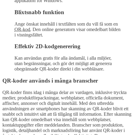
applikation för Windows.
Blixtsnabb funktion
Ange önskat innehåll i textfälten som du vill få som en
QR-kod
. Den online generatorn visar omedelbart bilden
i visningsfältet.
Effektiv 2D-kodgenerering
Kan användas gratis för alla ändamål, i alla miljöer,
utan begränsningar, och gör det möjligt att generera
obegränsade QR-koder direkt i din webbläsare.
QR-koder används i många branscher
QR-koder finns idag i många delar av vardagen, inklusive tryckta
medier, produktförpackningar, webbplatser, officiella dokument,
affischer, annonser och digitalt innehåll. Med den utbredda
användningen av smartphones har skanning av QR-koder blivit ett
snabbt och intuitivt sätt att få tillgång till information. Efter skanning
kan QR-koder omedelbart visa innehåll som webbplatser,
kontaktuppgifter eller meddelanden. Branscher som produktion,
logistik, detaljhandel och marknadsföring har använt QR-koder i