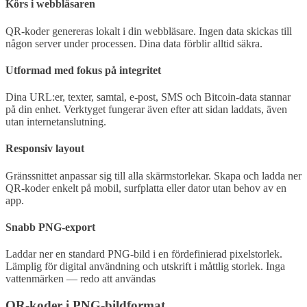
Körs i webbläsaren
QR-koder genereras lokalt i din webbläsare. Ingen data skickas till
någon server under processen. Dina data förblir alltid säkra.
Utformad med fokus på integritet
Dina URL:er, texter, samtal, e-post, SMS och Bitcoin-data stannar
på din enhet. Verktyget fungerar även efter att sidan laddats, även
utan internetanslutning.
Responsiv layout
Gränssnittet anpassar sig till alla skärmstorlekar. Skapa och ladda ner
QR-koder enkelt på mobil, surfplatta eller dator utan behov av en
app.
Snabb PNG-export
Laddar ner en standard PNG-bild i en fördefinierad pixelstorlek.
Lämplig för digital användning och utskrift i måttlig storlek. Inga
vattenmärken — redo att användas
QR-koder i PNG-bildformat