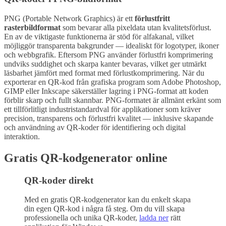
PNG (Portable Network Graphics) är ett
förlustfritt
rasterbildformat
som bevarar alla pixeldata utan kvalitetsförlust.
En av de viktigaste funktionerna är stöd för alfakanal, vilket
möjliggör transparenta bakgrunder — idealiskt för logotyper, ikoner
och webbgrafik. Eftersom PNG använder förlustfri komprimering
undviks suddighet och skarpa kanter bevaras, vilket ger utmärkt
läsbarhet jämfört med format med förlustkomprimering. När du
exporterar en QR-kod från grafiska program som Adobe Photoshop,
GIMP eller Inkscape säkerställer lagring i PNG-format att koden
förblir skarp och fullt skannbar. PNG-formatet är allmänt erkänt som
ett tillförlitligt industristandardval för applikationer som kräver
precision, transparens och förlustfri kvalitet — inklusive skapande
och användning av QR-koder för identifiering och digital
interaktion.
Gratis QR-kodgenerator online
QR-koder direkt
Med en gratis QR-kodgenerator kan du enkelt skapa
din egen QR-kod i några få steg. Om du vill skapa
professionella och unika QR-koder,
ladda ner
rätt