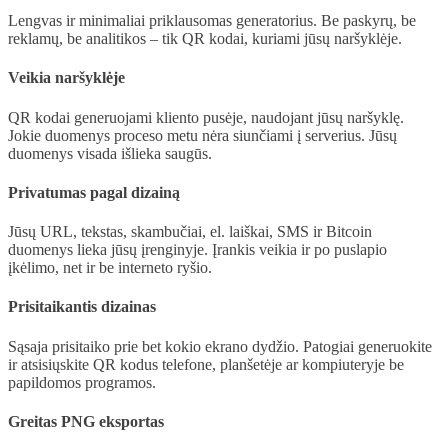
Lengvas ir minimaliai priklausomas generatorius. Be paskyrų, be
reklamų, be analitikos – tik QR kodai, kuriami jūsų naršyklėje.
Veikia naršyklėje
QR kodai generuojami kliento pusėje, naudojant jūsų naršyklę.
Jokie duomenys proceso metu nėra siunčiami į serverius. Jūsų
duomenys visada išlieka saugūs.
Privatumas pagal dizainą
Jūsų URL, tekstas, skambučiai, el. laiškai, SMS ir Bitcoin
duomenys lieka jūsų įrenginyje. Įrankis veikia ir po puslapio
įkėlimo, net ir be interneto ryšio.
Prisitaikantis dizainas
Sąsaja prisitaiko prie bet kokio ekrano dydžio. Patogiai generuokite
ir atsisiųskite QR kodus telefone, planšetėje ar kompiuteryje be
papildomos programos.
Greitas PNG eksportas