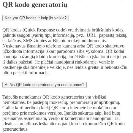
QR kodo generatorių
Kas yra QR kodas ir kaip jis veikia?
QR kodas (Quick Response code) yra dvimatis brūkšninis kodas,
galintis saugoti įvairių tipų informaciją, pvz., URL, paprastą tekstą,
el. laiškus, SMS žinutes ar Bitcoin mokėjimo duomenis.
Nuskenavus išmaniojo telefono kamera arba QR kodo skaitytuvu,
užkoduota informacija iškart parodoma arba vykdoma. QR kodai
naudoja pažangią klaidų korekciją, todėl išlieka įskaitomi net jei yra
iš dalies pažeisti. Jie plačiai naudojami rinkodaroje, versle ir
kasdienėje skaitmeninėje veikloje, nes leidžia greitai ir bekontakčiu
būdu pasiekti informaciją.
Ar šis QR kodo generatorius yra nemokamas?
Taip, šis nemokamas QR kodo generatorius yra visiškai
nemokamas, be paslėptų mokesčių, prenumeratų ar apribojimų.
Galite kurti neribotą kiekį QR kodų internete be mokėjimo ar
perėjimo prie mokamos versijos. Įrankis sukurtas taip, kad būtų
prieinamas asmeniniam, verslo ir komerciniam naudojimui. Tai
idealus sprendimas ieškantiems patikimo ir ekonomiško QR kodo
generatoriaus.