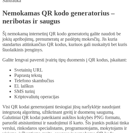
Santrauka
Nemokamas QR kodo generatorius –
neribotas ir saugus
Šį nemokamą internetinį QR kodo generatorių galite naudoti be
jokių apribojimų, prenumeratų ar paslėptų mokesčių. Jis kuria
standartus atitinkančius QR kodus, kuriuos gali nuskaityti bet kuris
šiuolaikinis įrenginys.
Galite lengvai paversti įvairių tipų duomenis į QR kodus, įskaitant:
Svetainių URL
Paprastą tekstą
Telefono skambučius
El. laiškus
SMS turinį
Kriptovaliutų operacijas
Visi QR kodai generuojami tiesiogiai jūsų naršyklėje naudojant
integruotą algoritmą, užtikrinant greitį ir duomenų saugumą.
Galutiniai QR kodai pateikiami aukštos kokybės PNG formatu,
paruošti atsisiuntimui ir naudojimui iš karto. Šis įrankis puikiai tinka
verslui, rinkodaros specialistams, programuotojams, mokytojams ir