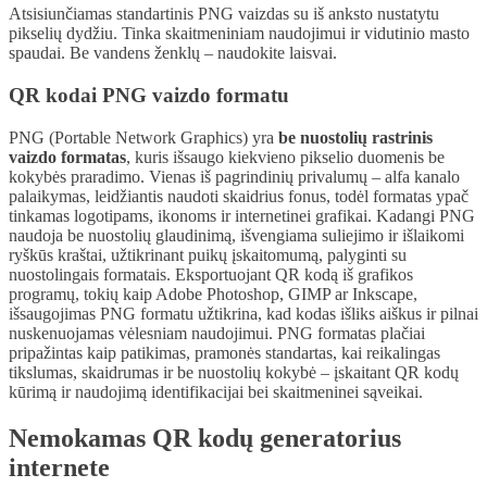
Atsisiunčiamas standartinis PNG vaizdas su iš anksto nustatytu
pikselių dydžiu. Tinka skaitmeniniam naudojimui ir vidutinio masto
spaudai. Be vandens ženklų – naudokite laisvai.
QR kodai PNG vaizdo formatu
PNG (Portable Network Graphics) yra
be nuostolių rastrinis
vaizdo formatas
, kuris išsaugo kiekvieno pikselio duomenis be
kokybės praradimo. Vienas iš pagrindinių privalumų – alfa kanalo
palaikymas, leidžiantis naudoti skaidrius fonus, todėl formatas ypač
tinkamas logotipams, ikonoms ir internetinei grafikai. Kadangi PNG
naudoja be nuostolių glaudinimą, išvengiama suliejimo ir išlaikomi
ryškūs kraštai, užtikrinant puikų įskaitomumą, palyginti su
nuostolingais formatais. Eksportuojant QR kodą iš grafikos
programų, tokių kaip Adobe Photoshop, GIMP ar Inkscape,
išsaugojimas PNG formatu užtikrina, kad kodas išliks aiškus ir pilnai
nuskenuojamas vėlesniam naudojimui. PNG formatas plačiai
pripažintas kaip patikimas, pramonės standartas, kai reikalingas
tikslumas, skaidrumas ir be nuostolių kokybė – įskaitant QR kodų
kūrimą ir naudojimą identifikacijai bei skaitmeninei sąveikai.
Nemokamas QR kodų generatorius
internete