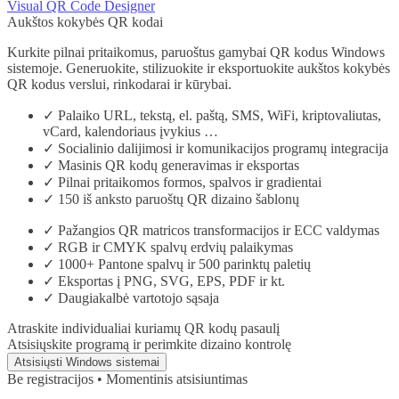
Visual QR Code Designer
Aukštos kokybės QR kodai
Kurkite pilnai pritaikomus, paruoštus gamybai QR kodus Windows
sistemoje. Generuokite, stilizuokite ir eksportuokite aukštos kokybės
QR kodus verslui, rinkodarai ir kūrybai.
✓
Palaiko URL, tekstą, el. paštą, SMS, WiFi, kriptovaliutas,
vCard, kalendoriaus įvykius …
✓
Socialinio dalijimosi ir komunikacijos programų integracija
✓
Masinis QR kodų generavimas ir eksportas
✓
Pilnai pritaikomos formos, spalvos ir gradientai
✓
150 iš anksto paruoštų QR dizaino šablonų
✓
Pažangios QR matricos transformacijos ir ECC valdymas
✓
RGB ir CMYK spalvų erdvių palaikymas
✓
1000+ Pantone spalvų ir 500 parinktų paletių
✓
Eksportas į PNG, SVG, EPS, PDF ir kt.
✓
Daugiakalbė vartotojo sąsaja
Atraskite individualiai kuriamų QR kodų pasaulį
Atsisiųskite programą ir perimkite dizaino kontrolę
Atsisiųsti Windows sistemai
Be registracijos • Momentinis atsisiuntimas