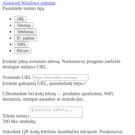
Atsisiųsti Windows sistemai
Pasirinkite turinio tipą
URL
Tekstas
Telefonas
El. paštas
SMS
Bitcoin
Įveskite pilną svetainės adresą. Nuskenavus įrenginio naršyklė
tiesiogiai atidarys URL.
Svetainės URL
Įveskite galiojantį URL, prasidedantį https://
Užkoduokite bet kokį tekstą — produkto aprašymus, WiFi
duomenis, trumpas pastabas ar instrukcijas.
Teksto turinys
500
liko simbolių
Sukurkite QR kodą telefono skambučiui inicijuoti. Nuskenavus