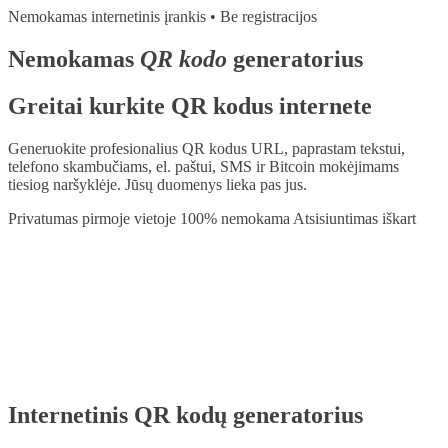
Nemokamas internetinis įrankis • Be registracijos
Nemokamas
QR kodo
generatorius
Greitai kurkite QR kodus internete
Generuokite profesionalius QR kodus URL, paprastam tekstui,
telefono skambučiams, el. paštui, SMS ir Bitcoin mokėjimams
tiesiog naršyklėje. Jūsų duomenys lieka pas jus.
Privatumas pirmoje vietoje
100% nemokama
Atsisiuntimas iškart
Internetinis QR kodų generatorius