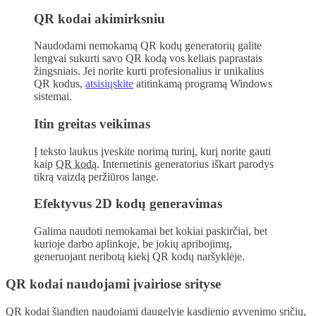
QR kodai akimirksniu
Naudodami nemokamą QR kodų generatorių galite
lengvai sukurti savo QR kodą vos keliais paprastais
žingsniais. Jei norite kurti profesionalius ir unikalius
QR kodus,
atsisiųskite
atitinkamą programą Windows
sistemai.
Itin greitas veikimas
Į teksto laukus įveskite norimą turinį, kurį norite gauti
kaip
QR kodą
. Internetinis generatorius iškart parodys
tikrą vaizdą peržiūros lange.
Efektyvus 2D kodų generavimas
Galima naudoti nemokamai bet kokiai paskirčiai, bet
kurioje darbo aplinkoje, be jokių apribojimų,
generuojant neribotą kiekį QR kodų naršyklėje.
QR kodai naudojami įvairiose srityse
QR kodai šiandien naudojami daugelyje kasdienio gyvenimo sričių,