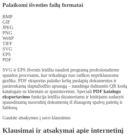
Palaikomi išvesties failų formatai
BMP
GIF
JPEG
PNG
WebP
TIFF
SVG
EPS
PDF
SVG ir EPS išvestis leidžia naudoti programą profesionaliems
spaudos procesams, kur reikalinga nuo raiškos nepriklausoma
grafika. PDF eksportas palaiko kelių puslapių dokumentus ir
pasirenkamą slaptažodžio apsaugą – naudinga dalinantis QR kodų
katalogais su klientais ar spaustuvėmis. Speciali
PDF katalogo
eksportavimo
funkcija leidžia dizaineriams ir leidėjams sudaryti
spausdinamą nuorodinį dokumentą iš išsaugotų spalvų paletių ir
šablonų.
Gaukite atsakymus į savo klausimus
Klausimai ir atsakymai apie internetinį