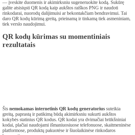
— įveskite duomenis ir akimirksniu sugeneruokite kodą. Sukūrę
galite atsisiųsti QR kodą kaip aukštos raiškos PNG ir naudoti
rinkodarai, nuorodų dalijimuisi ar bekontakčiam bendravimui. Tai
daro QR kodų kūrimą greitą, prieinamą ir tinkamą tiek asmeniniam,
tiek verslo naudojimui.
QR kodų kūrimas su momentiniais
rezultatais
Šis
nemokamas internetinis QR kodų generatorius
suteikia
greitą, paprastą ir patikimą būdą akimirksniu sukurti aukštos
kokybės statinius QR kodus. QR kodai yra dvimačiai brūkšniniai
kodai, plačiai naudojami išmaniuosiuose telefonuose, skaitmeninėse
platformose, produktų pakuotėse ir šiuolaikinėse rinkodaros