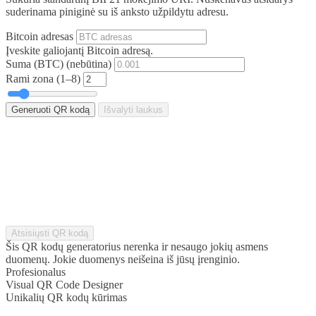
suderinama piniginė su iš anksto užpildytu adresu.
Bitcoin adresas
Įveskite galiojantį Bitcoin adresą.
Suma (BTC)
(nebūtina)
Rami zona (1–8)
Generuoti QR kodą
Išvalyti laukus
Atsisiųsti QR kodą
Šis QR kodų generatorius nerenka ir nesaugo jokių asmens
duomenų. Jokie duomenys neišeina iš jūsų įrenginio.
Profesionalus
Visual QR Code Designer
Unikalių QR kodų kūrimas