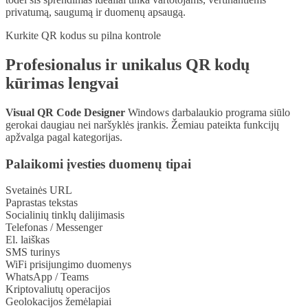
privatumą, saugumą ir duomenų apsaugą.
Kurkite QR kodus su pilna kontrole
Profesionalus ir unikalus QR kodų
kūrimas lengvai
Visual QR Code Designer
Windows darbalaukio programa siūlo
gerokai daugiau nei naršyklės įrankis. Žemiau pateikta funkcijų
apžvalga pagal kategorijas.
Palaikomi įvesties duomenų tipai
Svetainės URL
Paprastas tekstas
Socialinių tinklų dalijimasis
Telefonas / Messenger
El. laiškas
SMS turinys
WiFi prisijungimo duomenys
WhatsApp / Teams
Kriptovaliutų operacijos
Geolokacijos žemėlapiai