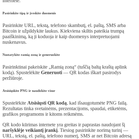
internete.
Pasirinkite tipą ir įveskite duomenis
Pasirinkite URL, tekstą, telefono skambutį, el. paštą, SMS arba
Bitcoin ir užpildykite laukus. Kiekviena skiltis pateikia trumpą
paaiškinimą, ką ji koduoja ir kaip duomenys interpretuojami
nuskenavus.
Nustatykite ramią zoną ir generuokite
Pasirinktinai pakeiskite „Ramią zoną“ (tuščią baltą kraštą aplink
kodą). Spustelėkite
Generuoti
— QR kodas iškart pasirodys
peržiūroje.
Atsisiųskite PNG ir naudokite visur
Spustelėkite
Atsisiųsti QR kodą
, kad išsaugotumėte PNG failą.
Rezultatas tinka svetainėms, prezentacijoms, spaudai, etiketėms,
grafikos programoms ir kitoms reikmėms.
QR kodo kūrimas internete yra greitas ir paprastas naudojant šį
naršyklėje veikiantį įrankį
. Tiesiog pasirinkite norimą turinį —
URL, tekstą, el. paštą, telefono numerį, SMS ar net Bitcoin adresą