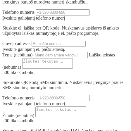
įrenginys paruoš nurodytą numerį skambučiui.
Telefono numeris
Įveskite galiojantį telefono numerį
Siųskite el. laišką per QR kodą. Nuskenavus atsidarys iš anksto
užpildytas laiškas numatytojoje el. pašto programoje.
Gavėjo adresas
Įveskite galiojantį el. pašto adresą.
Tema
(nebūtina)
Laiško tekstas
(nebūtina)
500
liko simbolių
Sukurkite QR kodą SMS siuntimui. Nuskenavus įrenginys pradės
SMS siuntimą nurodytu numeriu.
Telefono numeris
Įveskite galiojantį telefono numerį
Žinutė
(nebūtina)
200
liko simbolių
Sukuria standartinį BIP21 mokėjimo URI. Nuskenavus atsidarys