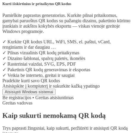
Kurti išskirtinius ir pritaikytus QR kodus
Pamirškite paprastus generatorius. Kurkite pilnai pritaikomus,
gamybai paruoštus QR kodus su pažangiu dizainu, paketinio kūrimo
įrankiais ir aukštos kokybės eksportu — viskas vienoje greitoje
Windows programoje.
✓
Kurkite QR kodus URL, WiFi, SMS, el. paštui, vCard,
renginiams ir dar daugiau …
✓
Pilnas vizualinis QR kodų pritaikymas
✓
Dizaino šablonai, spalvų paletės, ikonėlės
✓
Rasteriniai vaizdai, SVG, EPS, PDF
✓
Paketinis QR kodų generavimas ir eksportas
✓
Veikia be interneto, greitai ir saugiai
Pradėkite kurti savo QR kodus
Atsisiųskite į kompiuterį ir sukurkite kažką ypatingo
Atsisiųsti Windows sistemai
Be registracijos • Greitas atsisiuntimas
Greitas vadovas
Kaip sukurti nemokamą QR kodą
Trys paprasti žingsniai, kaip sukurti, peržiūrėti ir atsisiųsti QR kodą