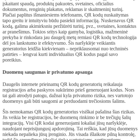
įskaitant spaudą, produktų pakuotes, svetaines, oficialius
dokumentus, renginių plakatus, reklamas ir skaitmeninį turinį.
Plačiai paplitus išmaniesiems telefonams, QR kodų nuskaitymas
tapo greitu ir intuityviu būdu pasiekti informaciją. Nuskenavus QR
kodą, galima akimirksniu peržiūrėti turinį, pvz., svetaines, kontaktus
ar pranešimus. Tokios sritys kaip gamyba, logistika, mažmeninė
prekyba ir rinkodara jau daugelį metų remiasi QR kodų technologija
dėl jos lankstumo ir efektyvumo. Šis naršyklėje veikiantis
generatorius leidžia kiekvienam – nepriklausomai nuo techninės
patirties – lengvai kurti individualius QR kodus pagal savo
poreikius.
Duomenų saugumas ir privatumo apsauga
Daugelis internete prieinamų QR kodų generatorių reikalauja
registracijos arba paskyros sukūrimo prieš generuojant kodus. Nors
tai gali atrodyti patogu, dažnai kyla privatumo rizika, nes vartotojo
duomenys gali būti saugomi ar perduodami trečiosioms šalims.
Šis nemokamas QR kodų generatorius visiškai pašalina šias rizikas.
Jis veikia be registracijos, be duomenų rinkimo ir be trečiųjų šalių
integracijų. Visi QR kodai generuojami lokaliai jūsų naršyklėje,
naudojant neprisijungusį apdorojimą. Tai reiškia, kad jūsų duomenys
niekada nepalieka jūsų įrenginio. Jūs visada išlaikote pilną kontrolę,
todėl šis sprendimas idealiai tinka vartotojams, vertinantiems