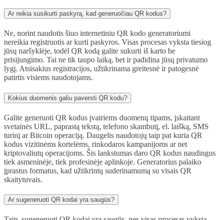
Ar reikia susikurti paskyrą, kad generuočiau QR kodus?
Ne, norint naudotis šiuo internetiniu QR kodo generatoriumi
nereikia registruotis ar kurti paskyros. Visas procesas vyksta tiesiog
jūsų naršyklėje, todėl QR kodą galite sukurti iš karto be
prisijungimo. Tai ne tik taupo laiką, bet ir padidina jūsų privatumo
lygį. Atsisakius registracijos, užtikrinama greitesnė ir patogesnė
patirtis visiems naudotojams.
Kokius duomenis galiu paversti QR kodu?
Galite generuoti QR kodus įvairiems duomenų tipams, įskaitant
svetainės URL, paprastą tekstą, telefono skambutį, el. laišką, SMS
turinį ar Bitcoin operaciją. Daugelis naudotojų taip pat kuria QR
kodus vizitinėms kortelėms, rinkodaros kampanijoms ar net
kriptovaliutų operacijoms. Šis lankstumas daro QR kodus naudingus
tiek asmeninėje, tiek profesinėje aplinkoje. Generatorius palaiko
įprastus formatus, kad užtikrintų suderinamumą su visais QR
skaitytuvais.
Ar sugeneruoti QR kodai yra saugūs?
Taip, sugeneruoti QR kodai yra saugūs, nes visas procesas vyksta