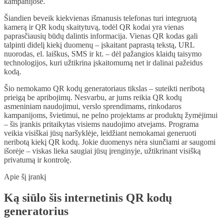
kampanijose.
Šiandien beveik kiekvienas išmanusis telefonas turi integruotą
kamerą ir QR kodų skaitytuvą, todėl QR kodai yra vienas
paprasčiausių būdų dalintis informacija. Vienas QR kodas gali
talpinti didelį kiekį duomenų – įskaitant paprastą tekstą, URL
nuorodas, el. laiškus, SMS ir kt. – dėl pažangios klaidų taisymo
technologijos, kuri užtikrina įskaitomumą net ir dalinai pažeidus
kodą.
Šio nemokamo QR kodų generatoriaus tikslas – suteikti neribotą
prieigą be apribojimų. Nesvarbu, ar jums reikia QR kodų
asmeniniam naudojimui, verslo sprendimams, rinkodaros
kampanijoms, švietimui, ne pelno projektams ar produktų žymėjimui
– šis įrankis pritaikytas visiems naudojimo atvejams. Programa
veikia visiškai jūsų naršyklėje, leidžiant nemokamai generuoti
neribotą kiekį QR kodų. Jokie duomenys nėra siunčiami ar saugomi
išorėje – viskas lieka saugiai jūsų įrenginyje, užtikrinant visišką
privatumą ir kontrolę.
Apie šį įrankį
Ką siūlo šis internetinis QR kodų
generatorius