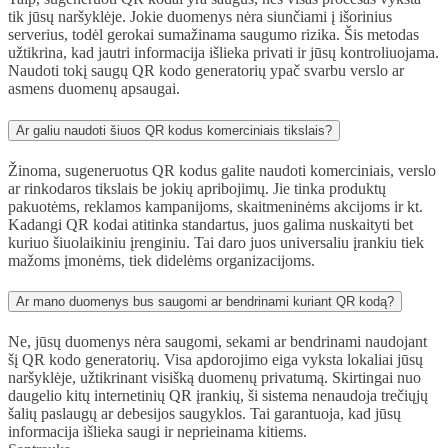
tik jūsų naršyklėje. Jokie duomenys nėra siunčiami į išorinius
serverius, todėl gerokai sumažinama saugumo rizika. Šis metodas
užtikrina, kad jautri informacija išlieka privati ir jūsų kontroliuojama.
Naudoti tokį saugų QR kodo generatorių ypač svarbu verslo ar
asmens duomenų apsaugai.
Ar galiu naudoti šiuos QR kodus komerciniais tikslais?
Žinoma, sugeneruotus QR kodus galite naudoti komerciniais, verslo
ar rinkodaros tikslais be jokių apribojimų. Jie tinka produktų
pakuotėms, reklamos kampanijoms, skaitmeninėms akcijoms ir kt.
Kadangi QR kodai atitinka standartus, juos galima nuskaityti bet
kuriuo šiuolaikiniu įrenginiu. Tai daro juos universaliu įrankiu tiek
mažoms įmonėms, tiek didelėms organizacijoms.
Ar mano duomenys bus saugomi ar bendrinami kuriant QR kodą?
Ne, jūsų duomenys nėra saugomi, sekami ar bendrinami naudojant
šį QR kodo generatorių. Visa apdorojimo eiga vyksta lokaliai jūsų
naršyklėje, užtikrinant visišką duomenų privatumą. Skirtingai nuo
daugelio kitų internetinių QR įrankių, ši sistema nenaudoja trečiųjų
šalių paslaugų ar debesijos saugyklos. Tai garantuoja, kad jūsų
informacija išlieka saugi ir neprieinama kitiems.