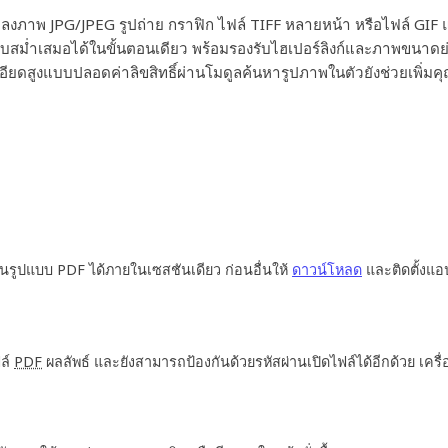
งภาพ JPG/JPEG รูปถ่าย กราฟิก ไฟล์ TIFF หลายหน้า หรือไฟล์ G
ม่ำเสมอได้ในขั้นตอนเดียว พร้อมรองรับไฮเปอร์ลิงก์และภาพขนาดย่อตา
ยดสูงแบบปลอดค่าลิขสิทธิ์ผ่านโมดูลค้นหารูปภาพในตัวยังช่วยเพิ่มคุ
นรูปแบบ PDF ได้ภายในเซสชันเดียว ก่อนอื่นให้
ดาวน์โหลด
และติดตั้งแอ
ฟล์
PDF
ผลลัพธ์ และยังสามารถป้องกันด้วยรหัสผ่านเปิดไฟล์ได้อีกด้วย เครื