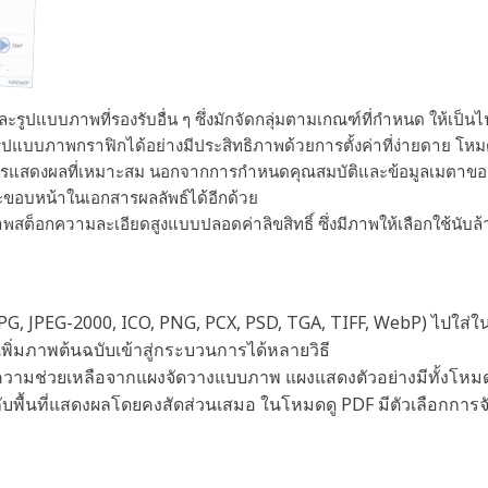
DF
รูปแบบภาพที่รองรับอื่น ๆ ซึ่งมักจัดกลุ่มตามเกณฑ์ที่กำหนด ให้เป็
ปแบบภาพกราฟิกได้อย่างมีประสิทธิภาพด้วยการตั้งค่าที่ง่ายดาย โห
ารแสดงผลที่เหมาะสม นอกจากการกำหนดคุณสมบัติและข้อมูลเมตาของ PDF
ขอบหน้าในเอกสารผลลัพธ์ได้อีกด้วย
าพสต็อกความละเอียดสูงแบบปลอดค่าลิขสิทธิ์ ซึ่งมีภาพให้เลือกใช้นับล
/JPG, JPEG-2000, ICO, PNG, PCX, PSD, TGA, TIFF, WebP) ไปใส่ใ
เพิ่มภาพต้นฉบับเข้าสู่กระบวนการได้หลายวิธี
ช่วยเหลือจากแผงจัดวางแบบภาพ แผงแสดงตัวอย่างมีทั้งโหมดดู
ับพื้นที่แสดงผลโดยคงสัดส่วนเสมอ ในโหมดดู PDF มีตัวเลือกการจ