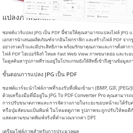
แปลงภาพบิตแมปจำนวนมากเป็นรูปแบบ P
ซอฟต์แวร์แปลง JPG เป็น PDF นี้ช่วยให้คุณสามารถแปลงไฟล์ JPG และ
เอกสารนำเสนอผลิตภัณฑ์จากอินโฟกราฟิก และสร้างไฟล์ PDF จากรู
อย่างรวดเร็วและมีประสิทธิภาพ พร้อมรักษาคุณภาพและการตั้งค่าก
ไฟล์ PDF ไฮเปอร์ลิงก์ โหมด Fast Web View ภาพขนาดย่อ และระยะ
โมดูลค้นหารูปภาพที่รวมอยู่ในโปรแกรมยังให้สิทธิ์เข้าถึงฐานข้อมูลภ
ขั้นตอนการแปลง JPG เป็น PDF
ซอฟต์แวร์จะนำไฟล์ภาพที่รองรับที่เพิ่มเข้ามา (BMP, GIF, JPEG
ด้วยเครื่องมือที่มีอยู่ใน JPG To PDF Converter Pro คุณสามารถ
การปรับขนาดภาพและการจัดวางภายในระยะขอบหน้าจะได้รับความ
หรือปุ่มลัดบนแป้นพิมพ์ ในโหมดดูภาพ รูปภาพจะถูกปรับให้พอดีก
แสดงตามขนาดพิมพ์จริงที่คำนวณจากค่า DPI
เตรียมไฟล์ภาพสำหรับการประมวลผล