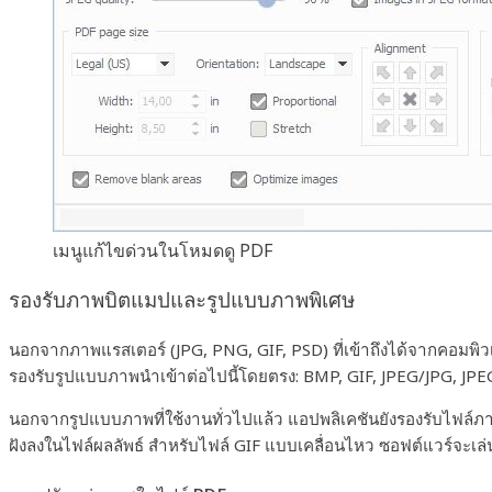
เมนูแก้ไขด่วนในโหมดดู PDF
รองรับภาพบิตแมปและรูปแบบภาพพิเศษ
นอกจากภาพแรสเตอร์ (JPG, PNG, GIF, PSD) ที่เข้าถึงได้จากคอมพิว
รองรับรูปแบบภาพนำเข้าต่อไปนี้โดยตรง: BMP, GIF, JPEG/JPG, JP
นอกจากรูปแบบภาพที่ใช้งานทั่วไปแล้ว แอปพลิเคชันยังรองรับไฟล์ภา
ฝังลงในไฟล์ผลลัพธ์ สำหรับไฟล์ GIF แบบเคลื่อนไหว ซอฟต์แวร์จะเล่