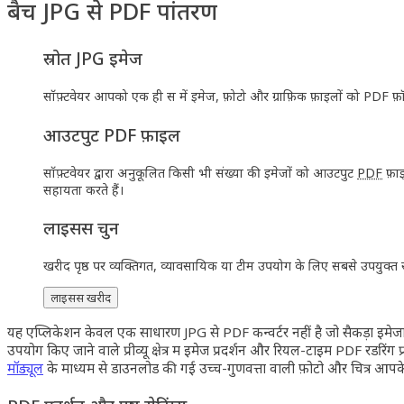
बैच JPG से PDF रूपांतरण
स्रोत JPG इमेज
सॉफ़्टवेयर आपको एक ही सत्र में इमेज, फ़ोटो और ग्राफ़िक फ़ाइलों को PDF फ़ॉ
आउटपुट PDF फ़ाइलें
सॉफ़्टवेयर द्वारा अनुकूलित किसी भी संख्या की इमेजों को आउटपुट
PDF
फ़ाइ
सहायता करते हैं।
लाइसेंस चुनें
खरीद पृष्ठ पर व्यक्तिगत, व्यावसायिक या टीम उपयोग के लिए सबसे उपयुक्त सॉ
लाइसेंस खरीदें
यह एप्लिकेशन केवल एक साधारण JPG से PDF कन्वर्टर नहीं है जो सैकड़ों इ
उपयोग किए जाने वाले प्रीव्यू क्षेत्र में इमेज प्रदर्शन और रियल-टाइम PDF रेंडर
मॉड्यूल
के माध्यम से डाउनलोड की गई उच्च-गुणवत्ता वाली फ़ोटो और चित्र आपके P