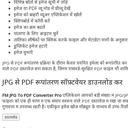
विभिन्न स्रोतों से इमेज सूची में जोड़ें
इमेज या PDF व्यू मोड में प्रीव्यू देखें
इमेज को बाहरी व्यूअर एप्लिकेशन में खोलें
क्लिपबोर्ड में कॉपी करें
इमेज का क्रम बदलें
रूपांतरण के लिए आइटम चुनें
तालिका शीर्षकों पर क्लिक करके फ़ाइल और मेटाडेटा मानों के अनुसार 
डुप्लिकेट इमेज हटाएँ
इमेज घुमाएँ
JPG से PDF रूपांतरण प्रक्रिया के दौरान केवल चयनित इमेजों को रूपांतरित कर
वाले PDF दस्तावेज़ बना सकता है, जिनमें पासवर्ड-सुरक्षित PDF फ़ाइलें भी शामि
JPG से PDF रूपांतरण सॉफ़्टवेयर डाउनलोड करें
FM JPG To PDF Converter Pro
एप्लिकेशन आपको बड़ी संख्या में JPG/JPEG इ
फ़ाइलों को एक ही चरण में एक समान स्वरूप वाले PDF दस्तावेज़ में रखा जा सकत
गुणवत्ता में उपलब्ध रहती हैं। एकीकृत इमेज खोज मॉड्यूल के माध्यम से उच्च-रि
डाउनलोड