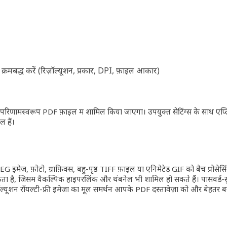
क्रमबद्ध करें (रिज़ॉल्यूशन, प्रकार, DPI, फ़ाइल आकार)
 परिणामस्वरूप PDF फ़ाइल में शामिल किया जाएगा। उपयुक्त सेटिंग्स के साथ एप्ल
ल हैं।
मेज, फ़ोटो, ग्राफ़िक्स, बहु-पृष्ठ TIFF फ़ाइलें या एनिमेटेड GIF को बैच प्रोसेसिंग
ा है, जिसमें वैकल्पिक हाइपरलिंक और थंबनेल भी शामिल हो सकते हैं। पासवर्ड-सुर
ज़ॉल्यूशन रॉयल्टी-फ्री इमेजों का मूल समर्थन आपके PDF दस्तावेज़ों को और बेहतर 