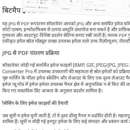
बिटमैप इमेज का PDF फ़ॉर्मेट में सामूहिक रूपांतर
यह JPG से PDF रूपांतरण सॉफ़्टवेयर आपको JPG और अन्य समर्थित इमेज फ़ॉर्मेट,
फ़ोटो एल्बम, इन्फोग्राफिक्स से उत्पाद प्रस्तुति दस्तावेज़ बना सकते हैं और ग्राफ
गुणवत्ता और आउटपुट-विशिष्ट प्रदर्शन सेटिंग्स बनाए रखी जाती हैं। मानक PDF गुण
एकीकृत इमेज खोज मॉड्यूल लाखों उपलब्ध इमेजों वाले उच्च-रिज़ॉल्यूशन, रॉयल्टी-फ
JPG से PDF रूपांतरण प्रक्रिया
सॉफ़्टवेयर जोड़ी गई समर्थित इमेज फ़ाइलों (BMP, GIF, JPEG/JPG, JPEG
Converter Pro में उपलब्ध उपकरणों की सहायता से स्रोत इमेजों को प्रक्रि
पृष्ठ मार्जिन के भीतर इमेज स्केलिंग और लेआउट के लिए एक दृश्य लेआउट पैनल स
इमेज व्यू मोड में इमेज हमेशा उपलब्ध पैनल क्षेत्र में अनुपातिक रूप से फिट
किए गए वास्तविक प्रिंट आकार के अनुसार प्रदर्शन शामिल है।
प्रोसेसिंग के लिए इमेज फ़ाइलों की तैयारी
जब सूची में इमेज चुनी जाती हैं, तो वे दृश्य प्रीव्यू पैनल में प्रदर्शित होती 
शामिल हैं। सूची में जोड़ी गई इनपुट इमेजों के लिए कई संपादन और प्रबंधन कार्य उप