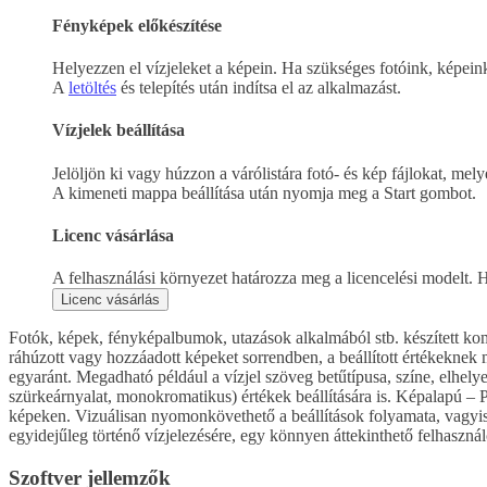
Fényképek előkészítése
Helyezzen el vízjeleket a képein. Ha szükséges fotóink, képeink
A
letöltés
és telepítés után indítsa el az alkalmazást.
Vízjelek beállítása
Jelöljön ki vagy húzzon a várólistára fotó- és kép fájlokat, mel
A kimeneti mappa beállítása után nyomja meg a Start gombot.
Licenc vásárlása
A felhasználási környezet határozza meg a licencelési modelt. H
Licenc vásárlás
Fotók, képek, fényképalbumok, utazások alkalmából stb. készített k
ráhúzott vagy hozzáadott képeket sorrendben, a beállított értékeknek 
egyaránt. Megadható például a vízjel szöveg betűtípusa, színe, elhel
szürkeárnyalat, monokromatikus) értékek beállítására is. Képalapú – 
képeken. Vizuálisan nyomonkövethető a beállítások folyamata, vagyis
egyidejűleg történő vízjelezésére, egy könnyen áttekinthető felhasználó
Szoftver jellemzők