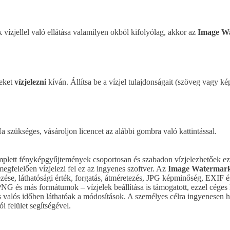
 vízjellel való ellátása valamilyen okból kifolyólag, akkor az
Image Wa
yeket
vízjelezni
kíván. Állítsa be a vízjel tulajdonságait (szöveg vagy ké
a szükséges, vásároljon licencet az alábbi gombra való kattintással.
omplett fényképgyűjtemények csoportosan és szabadon vízjelezhetőek e
megfelelően vízjelezi fel ez az ingyenes szoftver. Az
Image Watermark
yezése, láthatósági érték, forgatás, átméretezés, JPG képminőség, EXI
PNG és más formátumok – vízjelek beállítása is támogatott, ezzel céges
 valós időben láthatóak a módosítások. A személyes célra ingyenesen h
i felület segítségével.