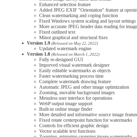
Enhanced selection feature
Added JPEG EXIF "Orientation" feature at openi
Clean watermarking and coping function
Fixed Windows system scaling and layout settings
More accurate JPEG header data reading for imag
Fixed outlined text
Minor graphical and structural fixes
Version 1.9
(Released on May 22, 2022)
Updated watermark engine
Version 1.8
(Released on March 1, 2022)
Fully re-designed GUI
Imporved visual watermark designer
Easily editable watermarks as objects
Faster watermarking process time
Complete watermark drawing feature
Automatic JPEG and other image optimization
Zooming, movable background images
Menuless user interface for operations
WebP output image support
Built-in online image finder
More detailed and informative source image featur
Fixed rotate centerpoint function for watermarks
Controls for efficient graphic design
Vector scalable text functions
Zooming, mirroring cropping image watermarks