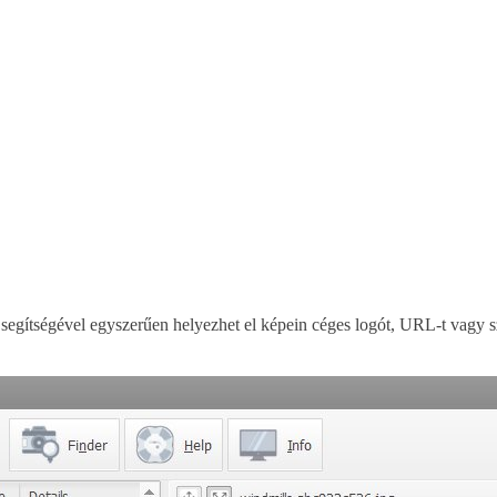
 segítségével egyszerűen helyezhet el képein céges logót, URL-t vagy sz