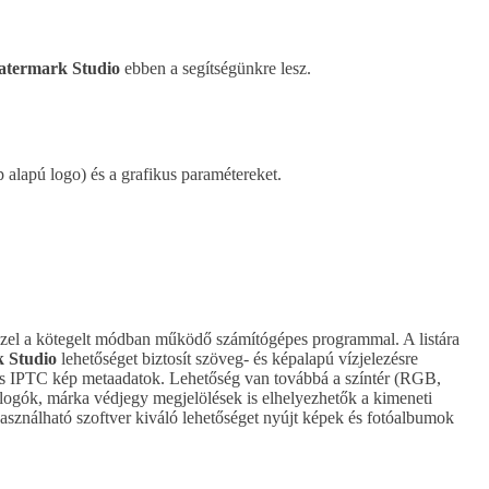
termark Studio
ebben a segítségünkre lesz.
p alapú logo) és a grafikus paramétereket.
zzel a kötegelt módban működő számítógépes programmal. A listára
 Studio
lehetőséget biztosít szöveg- és képalapú vízjelezésre
F és IPTC kép metaadatok. Lehetőség van továbbá a színtér (RGB,
 logók, márka védjegy megjelölések is elhelyezhetők a kimeneti
asználható szoftver kiváló lehetőséget nyújt képek és fotóalbumok