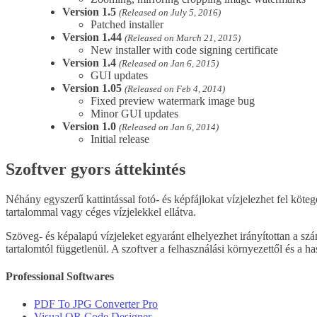
Version 1.5
(Released on July 5, 2016)
Patched installer
Version 1.44
(Released on March 21, 2015)
New installer with code signing certificate
Version 1.4
(Released on Jan 6, 2015)
GUI updates
Version 1.05
(Released on Feb 4, 2014)
Fixed preview watermark image bug
Minor GUI updates
Version 1.0
(Released on Jan 6, 2014)
Initial release
Szoftver gyors áttekintés
Néhány egyszerű kattintással fotó- és képfájlokat vízjelezhet fel köt
tartalommal vagy céges vízjelekkel ellátva.
Szöveg- és képalapú vízjeleket egyaránt elhelyezhet irányítottan a szám
tartalomtól függetlenül. A szoftver a felhasználási környezettől és a 
Professional Softwares
PDF To JPG Converter Pro
Visual QR Code Designer