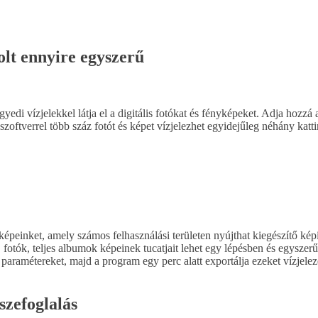
olt ennyire egyszerű
di vízjelekkel látja el a digitális fotókat és fényképeket. Adja hozzá 
szoftverrel több száz fotót és képet vízjelezhet egyidejűleg néhány katti
épeinket, amely számos felhasználási területen nyújthat kiegészítő képi 
fotók, teljes albumok képeinek tucatjait lehet egy lépésben és egyszer
ívánt paramétereket, majd a program egy perc alatt exportálja ezeket vízj
szefoglalás