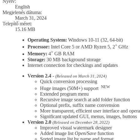
Nyelv:
English
Megjelenés dátuma:
March 31, 2024
Telepítő méret:
15.16 MB
Operating System:
Windows 10-11 (32, 64-bit)
+
Processor:
Intel Core 5 or AMD Ryzen 5, 2
GHz
+
Memory:
4
GB RAM
Storage:
30 MB background storage
Internet connection for checkings and updates
Version 2.4
-
(Released on March 31, 2024)
Quick conversion processing
NEW
Huge images (50M+) support
Extended program menu
Recursive image search at add folder function
Optional prefix, suffix name convension
More transparent, efficient user interface and opera
Significant updated GUI, menus, images, buttons
Version 2.0
(Released on December 28, 2022)
Improved visual watermark designer
Added image list
Open/Save
function
Sorted image list by name and format