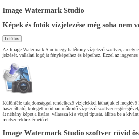
Image Watermark Studio
Képek és fotók vízjelezése még soha nem v
Letöltés
Az Image Watermark Studio egy hatékony vízjelező szoftver, amely egye
jelzését, vállalati logóját fényképeihez és képeihez. Ezzel az ingyenes 
Különféle tulajdonsággal rendelkező vízjelekkel láthatjuk el meglévő k
használható, kötegelt módban működő vízjelező szoftver segítségével, 
át néhány képet a listára, válassza ki a vízjel típusát, állítsa be a k
rendszerekhez érhető el.
Image Watermark Studio szoftver rövid ös