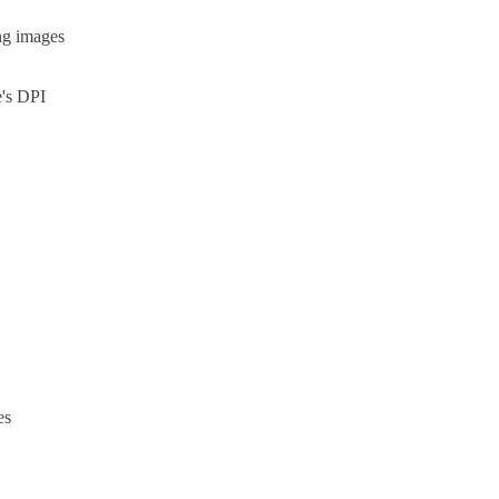
ng images
e's DPI
es