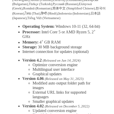
(Bulgarian)
,
Türkçe
(Turkish)
,
Русский
(Russian)
,
Ελληνικά
(Greek)
,
Română
(Romanian)
,
简体中文
(Simplified Chinese)
,
한국어
(Korean)
,
ไทย
(Thai)
,
हिन्दी
(Hindi)
,
Indonesia
(Indonesian)
,
日本語
(Japanese)
,
Tiếng Việt
(Vietnamese)
Operating System:
Windows 10-11 (32, 64-bit)
+
Processor:
Intel Core 5 or AMD Ryzen 5, 2
GHz
+
Memory:
4
GB RAM
Storage:
30 MB background storage
Internet connection for updates (optional)
Version 4.2
(Released on Jan 14, 2024)
Optimize conversion engine
Multilingual user interface
Graphical updates
Version 4.06
(Released on May 31, 2023)
Modified auto output folder path for
images
External URL links for supported
languages
Smaller graphical updates
Version 4.02
(Released on December 5, 2022)
Updated conversion engine