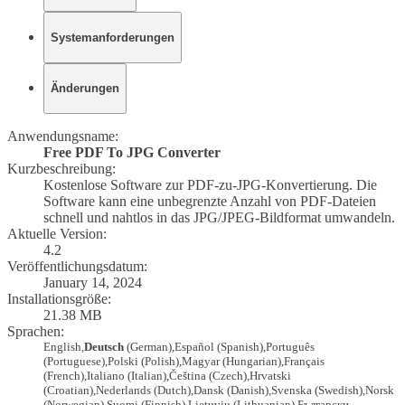
Systemanforderungen
Änderungen
Anwendungsname:
Free PDF To JPG Converter
Kurzbeschreibung:
Kostenlose Software zur PDF-zu-JPG-Konvertierung. Die
Software kann eine unbegrenzte Anzahl von PDF-Dateien
schnell und nahtlos in das
JPG/JPEG
-Bildformat umwandeln.
Aktuelle Version:
4.2
Veröffentlichungsdatum:
January 14, 2024
Installationsgröße:
21.38 MB
Sprachen:
English,
Deutsch
(German),
Español
(Spanish)
,
Português
(Portuguese)
,
Polski
(Polish)
,
Magyar
(Hungarian)
,
Français
(French)
,
Italiano
(Italian)
,
Čeština
(Czech)
,
Hrvatski
(Croatian)
,
Nederlands
(Dutch)
,
Dansk
(Danish)
,
Svenska
(Swedish)
,
Norsk
(Norwegian)
,
Suomi
(Finnish)
,
Lietuvių
(Lithuanian)
,
Български