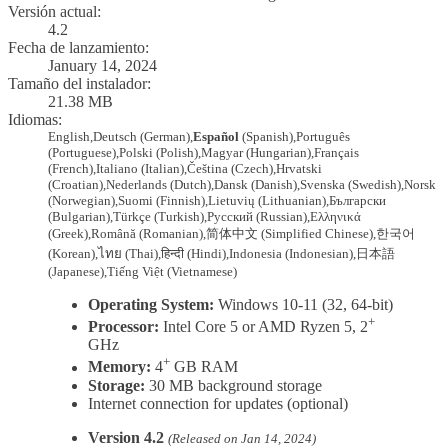
Versión actual:
4.2
Fecha de lanzamiento:
January 14, 2024
Tamaño del instalador:
21.38 MB
Idiomas:
English,
Deutsch
(German)
,
Español
(Spanish),
Português
(Portuguese)
,
Polski
(Polish)
,
Magyar
(Hungarian)
,
Français
(French)
,
Italiano
(Italian)
,
Čeština
(Czech)
,
Hrvatski
(Croatian)
,
Nederlands
(Dutch)
,
Dansk
(Danish)
,
Svenska
(Swedish)
,
Norsk
(Norwegian)
,
Suomi
(Finnish)
,
Lietuvių
(Lithuanian)
,
Български
(Bulgarian)
,
Türkçe
(Turkish)
,
Русский
(Russian)
,
Ελληνικά
(Greek)
,
Română
(Romanian)
,
简体中文
(Simplified Chinese)
,
한국어
(Korean)
,
ไทย
(Thai)
,
हिन्दी
(Hindi)
,
Indonesia
(Indonesian)
,
日本語
(Japanese)
,
Tiếng Việt
(Vietnamese)
Operating System:
Windows 10-11 (32, 64-bit)
+
Processor:
Intel Core 5 or AMD Ryzen 5, 2
GHz
+
Memory:
4
GB RAM
Storage:
30 MB background storage
Internet connection for updates (optional)
Version 4.2
(Released on Jan 14, 2024)