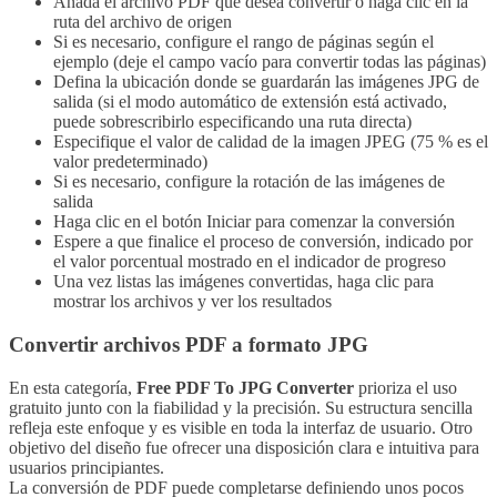
Añada el archivo PDF que desea convertir o haga clic en la
ruta del archivo de origen
Si es necesario, configure el rango de páginas según el
ejemplo (deje el campo vacío para convertir todas las páginas)
Defina la ubicación donde se guardarán las imágenes JPG de
salida (si el modo automático de extensión está activado,
puede sobrescribirlo especificando una ruta directa)
Especifique el valor de calidad de la imagen JPEG (75 % es el
valor predeterminado)
Si es necesario, configure la rotación de las imágenes de
salida
Haga clic en el botón Iniciar para comenzar la conversión
Espere a que finalice el proceso de conversión, indicado por
el valor porcentual mostrado en el indicador de progreso
Una vez listas las imágenes convertidas, haga clic para
mostrar los archivos y ver los resultados
Convertir archivos PDF a formato JPG
En esta categoría,
Free PDF To JPG Converter
prioriza el uso
gratuito junto con la fiabilidad y la precisión. Su estructura sencilla
refleja este enfoque y es visible en toda la interfaz de usuario. Otro
objetivo del diseño fue ofrecer una disposición clara e intuitiva para
usuarios principiantes.
La conversión de PDF puede completarse definiendo unos pocos