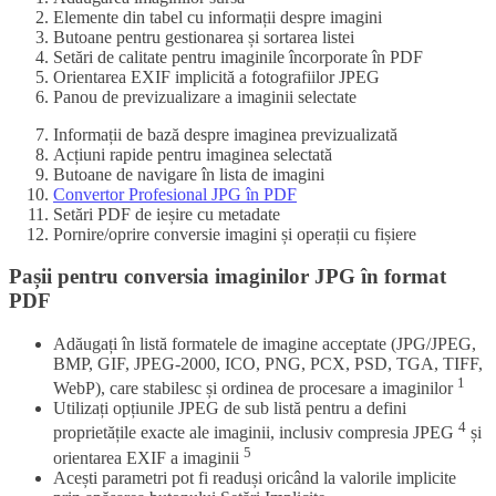
Elemente din tabel cu informații despre imagini
Butoane pentru gestionarea și sortarea listei
Setări de calitate pentru imaginile încorporate în PDF
Orientarea EXIF implicită a fotografiilor JPEG
Panou de previzualizare a imaginii selectate
Informații de bază despre imaginea previzualizată
Acțiuni rapide pentru imaginea selectată
Butoane de navigare în lista de imagini
Convertor Profesional JPG în PDF
Setări PDF de ieșire cu metadate
Pornire/oprire conversie imagini și operații cu fișiere
Pașii pentru conversia imaginilor JPG în format
PDF
Adăugați în listă formatele de imagine acceptate (JPG/JPEG,
BMP, GIF, JPEG-2000, ICO, PNG, PCX, PSD, TGA, TIFF,
1
WebP), care stabilesc și ordinea de procesare a imaginilor
Utilizați opțiunile JPEG de sub listă pentru a defini
4
proprietățile exacte ale imaginii, inclusiv compresia JPEG
și
5
orientarea EXIF a imaginii
Acești parametri pot fi readuși oricând la valorile implicite