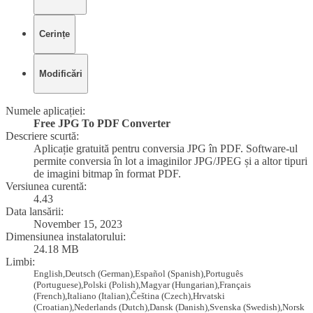
Cerințe
Modificări
Numele aplicației:
Free JPG To PDF Converter
Descriere scurtă:
Aplicație gratuită pentru conversia JPG în PDF. Software-ul
permite conversia în lot a imaginilor
JPG/JPEG
și a altor tipuri
de imagini bitmap în format PDF.
Versiunea curentă:
4.43
Data lansării:
November 15, 2023
Dimensiunea instalatorului:
24.18 MB
Limbi:
English,
Deutsch
(German)
,
Español
(Spanish)
,
Português
(Portuguese)
,
Polski
(Polish)
,
Magyar
(Hungarian)
,
Français
(French)
,
Italiano
(Italian)
,
Čeština
(Czech)
,
Hrvatski
(Croatian)
,
Nederlands
(Dutch)
,
Dansk
(Danish)
,
Svenska
(Swedish)
,
Norsk