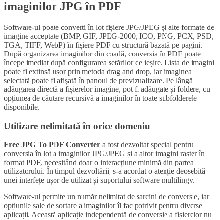
imaginilor JPG în PDF
Software-ul poate converti în lot fișiere JPG/JPEG și alte formate de
imagine acceptate (BMP, GIF, JPEG-2000, ICO, PNG, PCX, PSD,
TGA, TIFF, WebP) în fișiere PDF cu structură bazată pe pagini.
După organizarea imaginilor din coadă, conversia în PDF poate
începe imediat după configurarea setărilor de ieșire. Lista de imagini
poate fi extinsă ușor prin metoda drag and drop, iar imaginea
selectată poate fi afișată în panoul de previzualizare. Pe lângă
adăugarea directă a fișierelor imagine, pot fi adăugate și foldere, cu
opțiunea de căutare recursivă a imaginilor în toate subfolderele
disponibile.
Utilizare nelimitată în orice domeniu
Free JPG To PDF Converter
a fost dezvoltat special pentru
conversia în lot a imaginilor JPG/JPEG și a altor imagini raster în
format PDF, necesitând doar o interacțiune minimă din partea
utilizatorului. În timpul dezvoltării, s-a acordat o atenție deosebită
unei interfețe ușor de utilizat și suportului software multilingv.
Software-ul permite un număr nelimitat de sarcini de conversie, iar
opțiunile sale de sortare a imaginilor îl fac potrivit pentru diverse
aplicații. Această aplicație independentă de conversie a fișierelor nu