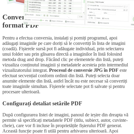
Conversia în lot a imaginilor JPG în
format PDF
Pentru a efectua conversia, instalați și porniți programul, apoi
adăugați imaginile pe care doriți să le convertiți în lista de imagini
(coadă). Fișierele sursă pot fi adăugate individual, prin selectarea
unui folder sau prin glisarea directă a imaginilor în listă folosind
metoda drag and drop. Făcând clic pe elementele din listă, puteți
vizualiza conținutul imaginii și metadatele acesteia prin intermediul
vizualizatorului integrat.
Procesul de conversie JPG în PDF
este
efectuat secvențial conform ordinii din listă. Puteți selecta doar
anumite elemente din listă, astfel încât nu este necesar să convertiți
toate imaginile simultan. Fișierele selectate pot fi salvate și pentru
procesare ulterioară.
Configurați detaliat setările PDF
După configurarea listei de imagini, panoul de ieșire din dreapta vă
permite să specificați metadatele PDF (titlu, subiect, autor, cuvinte-
cheie), care vor fi incluse în proprietățile fișierului PDF generat.
Această funcție poate fi utilă pentru arhivarea ulterioară. Apoi