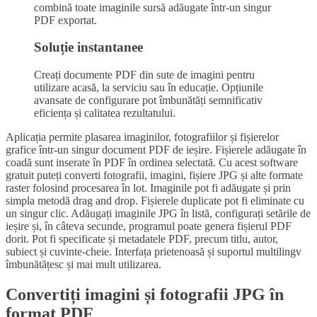
combină toate imaginile sursă adăugate într-un singur
PDF exportat.
Soluție instantanee
Creați documente PDF din sute de imagini pentru
utilizare acasă, la serviciu sau în educație. Opțiunile
avansate de configurare pot îmbunătăți semnificativ
eficiența și calitatea rezultatului.
Aplicația permite plasarea imaginilor, fotografiilor și fișierelor
grafice într-un singur document PDF de ieșire. Fișierele adăugate în
coadă sunt inserate în PDF în ordinea selectată. Cu acest software
gratuit puteți converti fotografii, imagini, fișiere JPG și alte formate
raster folosind procesarea în lot. Imaginile pot fi adăugate și prin
simpla metodă drag and drop. Fișierele duplicate pot fi eliminate cu
un singur clic. Adăugați imaginile JPG în listă, configurați setările de
ieșire și, în câteva secunde, programul poate genera fișierul PDF
dorit. Pot fi specificate și metadatele PDF, precum titlu, autor,
subiect și cuvinte-cheie. Interfața prietenoasă și suportul multilingv
îmbunătățesc și mai mult utilizarea.
Convertiți imagini și fotografii JPG în
format PDF