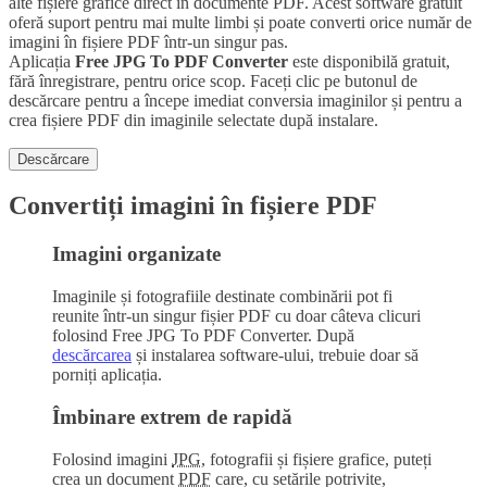
alte fișiere grafice direct în documente PDF. Acest software gratuit
oferă suport pentru mai multe limbi și poate converti orice număr de
imagini în fișiere PDF într-un singur pas.
Aplicația
Free JPG To PDF Converter
este disponibilă gratuit,
fără înregistrare, pentru orice scop. Faceți clic pe butonul de
descărcare pentru a începe imediat conversia imaginilor și pentru a
crea fișiere PDF din imaginile selectate după instalare.
Descărcare
Convertiți imagini în fișiere PDF
Imagini organizate
Imaginile și fotografiile destinate combinării pot fi
reunite într-un singur fișier PDF cu doar câteva clicuri
folosind
Free JPG To PDF Converter
. După
descărcarea
și instalarea software-ului, trebuie doar să
porniți aplicația.
Îmbinare extrem de rapidă
Folosind imagini
JPG
, fotografii și fișiere grafice, puteți
crea un document
PDF
care, cu setările potrivite,