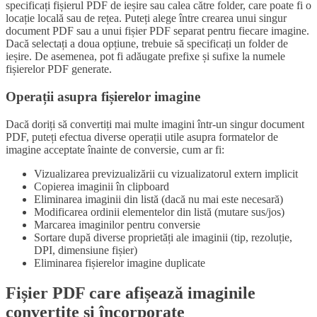
specificați fișierul PDF de ieșire sau calea către folder, care poate fi o
locație locală sau de rețea. Puteți alege între crearea unui singur
document PDF sau a unui fișier PDF separat pentru fiecare imagine.
Dacă selectați a doua opțiune, trebuie să specificați un folder de
ieșire. De asemenea, pot fi adăugate prefixe și sufixe la numele
fișierelor PDF generate.
Operații asupra fișierelor imagine
Dacă doriți să convertiți mai multe imagini într-un singur document
PDF, puteți efectua diverse operații utile asupra formatelor de
imagine acceptate înainte de conversie, cum ar fi:
Vizualizarea previzualizării cu vizualizatorul extern implicit
Copierea imaginii în clipboard
Eliminarea imaginii din listă (dacă nu mai este necesară)
Modificarea ordinii elementelor din listă (mutare sus/jos)
Marcarea imaginilor pentru conversie
Sortare după diverse proprietăți ale imaginii (tip, rezoluție,
DPI, dimensiune fișier)
Eliminarea fișierelor imagine duplicate
Fișier PDF care afișează imaginile
convertite și încorporate