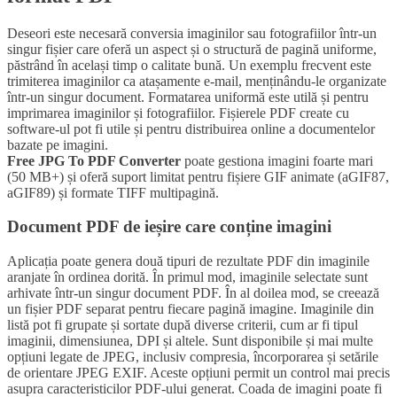
Deseori este necesară conversia imaginilor sau fotografiilor într-un
singur fișier care oferă un aspect și o structură de pagină uniforme,
păstrând în același timp o calitate bună. Un exemplu frecvent este
trimiterea imaginilor ca atașamente e-mail, menținându-le organizate
într-un singur document. Formatarea uniformă este utilă și pentru
imprimarea imaginilor și fotografiilor. Fișierele PDF create cu
software-ul pot fi utile și pentru distribuirea online a documentelor
bazate pe imagini.
Free JPG To PDF Converter
poate gestiona imagini foarte mari
(50 MB+) și oferă suport limitat pentru fișiere GIF animate (aGIF87,
aGIF89) și formate TIFF multipagină.
Document PDF de ieșire care conține imagini
Aplicația poate genera două tipuri de rezultate PDF din imaginile
aranjate în ordinea dorită. În primul mod, imaginile selectate sunt
arhivate într-un singur document PDF. În al doilea mod, se creează
un fișier PDF separat pentru fiecare pagină imagine. Imaginile din
listă pot fi grupate și sortate după diverse criterii, cum ar fi tipul
imaginii, dimensiunea, DPI și altele. Sunt disponibile și mai multe
opțiuni legate de JPEG, inclusiv compresia, încorporarea și setările
de orientare JPEG EXIF. Aceste opțiuni permit un control mai precis
asupra caracteristicilor PDF-ului generat. Coada de imagini poate fi