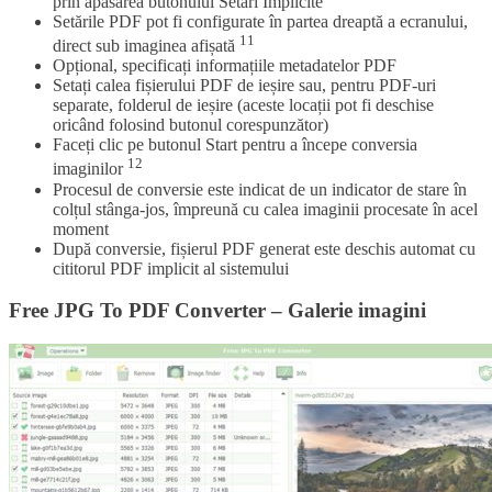
prin apăsarea butonului Setări Implicite
Setările PDF pot fi configurate în partea dreaptă a ecranului,
11
direct sub imaginea afișată
Opțional, specificați informațiile metadatelor PDF
Setați calea fișierului PDF de ieșire sau, pentru PDF-uri
separate, folderul de ieșire (aceste locații pot fi deschise
oricând folosind butonul corespunzător)
Faceți clic pe butonul Start pentru a începe conversia
12
imaginilor
Procesul de conversie este indicat de un indicator de stare în
colțul stânga-jos, împreună cu calea imaginii procesate în acel
moment
După conversie, fișierul PDF generat este deschis automat cu
cititorul PDF implicit al sistemului
Free JPG To PDF Converter – Galerie imagini