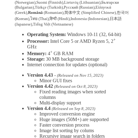
(Norwegian)
,
Suomi
(Finnish)
,
Lietuvių
(Lithuanian)
,
Български
(Bulgarian)
,
Türkçe
(Turkish)
,
Русский
(Russian)
,
Ελληνικά
(Greek)
,
Română
(Romanian),
简体中文
(Simplified Chinese)
,
한국어
(Korean)
,
ไทย
(Thai)
,
हिन्दी
(Hindi)
,
Indonesia
(Indonesian)
,
日本語
(Japanese)
,
Tiếng Việt
(Vietnamese)
Operating System:
Windows 10-11 (32, 64-bit)
+
Processor:
Intel Core 5 or AMD Ryzen 5, 2
GHz
+
Memory:
4
GB RAM
Storage:
30 MB background storage
Internet connection for updates (optional)
Version 4.43
-
(Released on Nov 15, 2023)
Minor GUI fixes
Version 4.42
(Released on Oct 8, 2023)
Fixed reading images when sorted
columns
Multi-display support
Version 4.4
(Released on Sep 8, 2023)
Improved conversion engine
Huge images (50M+) are supported
Faster conversion process
Image list sorting by colums
Recursive image search in folders