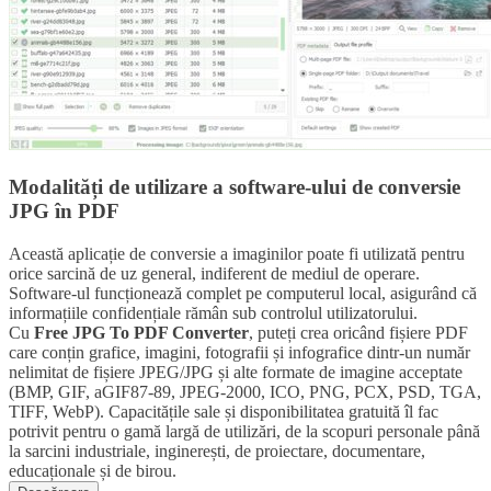
Modalități de utilizare a software-ului de conversie
JPG în PDF
Această aplicație de conversie a imaginilor poate fi utilizată pentru
orice sarcină de uz general, indiferent de mediul de operare.
Software-ul funcționează complet pe computerul local, asigurând că
informațiile confidențiale rămân sub controlul utilizatorului.
Cu
Free JPG To PDF Converter
, puteți crea oricând fișiere PDF
care conțin grafice, imagini, fotografii și infografice dintr-un număr
nelimitat de fișiere JPEG/JPG și alte formate de imagine acceptate
(BMP, GIF, aGIF87-89, JPEG-2000, ICO, PNG, PCX, PSD, TGA,
TIFF, WebP). Capacitățile sale și disponibilitatea gratuită îl fac
potrivit pentru o gamă largă de utilizări, de la scopuri personale până
la sarcini industriale, inginerești, de proiectare, documentare,
educaționale și de birou.