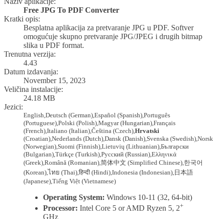
Naziv aplikacije:
Free JPG To PDF Converter
Kratki opis:
Besplatna aplikacija za pretvaranje JPG u PDF. Softver
omogućuje skupno pretvaranje
JPG/JPEG
i drugih bitmap
slika u PDF format.
Trenutna verzija:
4.43
Datum izdavanja:
November 15, 2023
Veličina instalacije:
24.18 MB
Jezici:
English,
Deutsch
(German)
,
Español
(Spanish)
,
Português
(Portuguese)
,
Polski
(Polish)
,
Magyar
(Hungarian)
,
Français
(French)
,
Italiano
(Italian)
,
Čeština
(Czech)
,
Hrvatski
(Croatian),
Nederlands
(Dutch)
,
Dansk
(Danish)
,
Svenska
(Swedish)
,
Norsk
(Norwegian)
,
Suomi
(Finnish)
,
Lietuvių
(Lithuanian)
,
Български
(Bulgarian)
,
Türkçe
(Turkish)
,
Русский
(Russian)
,
Ελληνικά
(Greek)
,
Română
(Romanian)
,
简体中文
(Simplified Chinese)
,
한국어
(Korean)
,
ไทย
(Thai)
,
हिन्दी
(Hindi)
,
Indonesia
(Indonesian)
,
日本語
(Japanese)
,
Tiếng Việt
(Vietnamese)
Operating System:
Windows 10-11 (32, 64-bit)
+
Processor:
Intel Core 5 or AMD Ryzen 5, 2
GHz