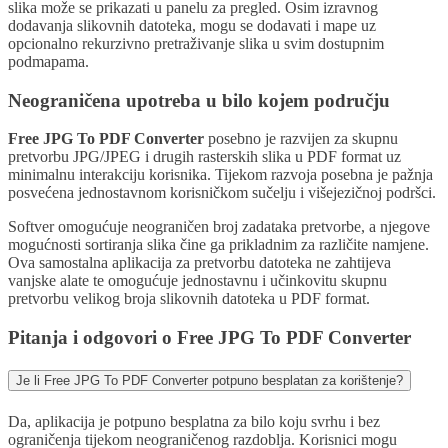
slika može se prikazati u panelu za pregled. Osim izravnog
dodavanja slikovnih datoteka, mogu se dodavati i mape uz
opcionalno rekurzivno pretraživanje slika u svim dostupnim
podmapama.
Neograničena upotreba u bilo kojem području
Free JPG To PDF Converter
posebno je razvijen za skupnu
pretvorbu JPG/JPEG i drugih rasterskih slika u PDF format uz
minimalnu interakciju korisnika. Tijekom razvoja posebna je pažnja
posvećena jednostavnom korisničkom sučelju i višejezičnoj podršci.
Softver omogućuje neograničen broj zadataka pretvorbe, a njegove
mogućnosti sortiranja slika čine ga prikladnim za različite namjene.
Ova samostalna aplikacija za pretvorbu datoteka ne zahtijeva
vanjske alate te omogućuje jednostavnu i učinkovitu skupnu
pretvorbu velikog broja slikovnih datoteka u PDF format.
Pitanja i odgovori o Free JPG To PDF Converter
Je li Free JPG To PDF Converter potpuno besplatan za korištenje?
Da, aplikacija je potpuno besplatna za bilo koju svrhu i bez
ograničenja tijekom neograničenog razdoblja. Korisnici mogu