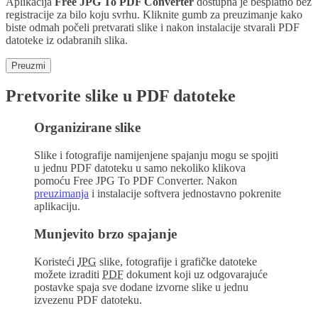
Aplikacija
Free JPG To PDF Converter
dostupna je besplatno bez
registracije za bilo koju svrhu. Kliknite gumb za preuzimanje kako
biste odmah počeli pretvarati slike i nakon instalacije stvarali PDF
datoteke iz odabranih slika.
Preuzmi
Pretvorite slike u PDF datoteke
Organizirane slike
Slike i fotografije namijenjene spajanju mogu se spojiti
u jednu PDF datoteku u samo nekoliko klikova
pomoću
Free JPG To PDF Converter
. Nakon
preuzimanja
i instalacije softvera jednostavno pokrenite
aplikaciju.
Munjevito brzo spajanje
Koristeći
JPG
slike, fotografije i grafičke datoteke
možete izraditi
PDF
dokument koji uz odgovarajuće
postavke spaja sve dodane izvorne slike u jednu
izvezenu PDF datoteku.