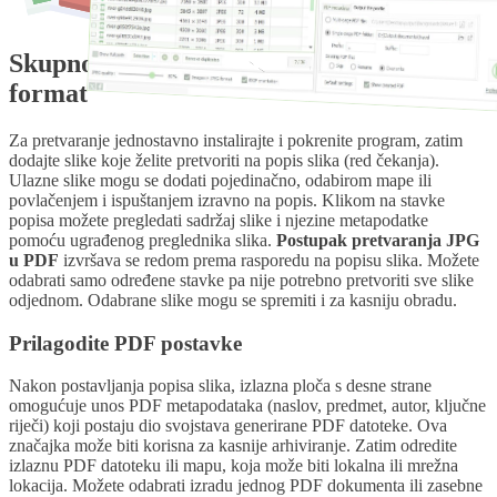
Skupno pretvaranje JPG slika u PDF
format
Za pretvaranje jednostavno instalirajte i pokrenite program, zatim
dodajte slike koje želite pretvoriti na popis slika (red čekanja).
Ulazne slike mogu se dodati pojedinačno, odabirom mape ili
povlačenjem i ispuštanjem izravno na popis. Klikom na stavke
popisa možete pregledati sadržaj slike i njezine metapodatke
pomoću ugrađenog preglednika slika.
Postupak pretvaranja JPG
u PDF
izvršava se redom prema rasporedu na popisu slika. Možete
odabrati samo određene stavke pa nije potrebno pretvoriti sve slike
odjednom. Odabrane slike mogu se spremiti i za kasniju obradu.
Prilagodite PDF postavke
Nakon postavljanja popisa slika, izlazna ploča s desne strane
omogućuje unos PDF metapodataka (naslov, predmet, autor, ključne
riječi) koji postaju dio svojstava generirane PDF datoteke. Ova
značajka može biti korisna za kasnije arhiviranje. Zatim odredite
izlaznu PDF datoteku ili mapu, koja može biti lokalna ili mrežna
lokacija. Možete odabrati izradu jednog PDF dokumenta ili zasebne