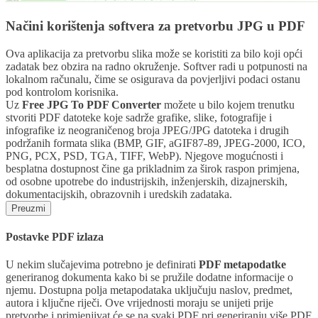
Načini korištenja softvera za pretvorbu JPG u PDF
Ova aplikacija za pretvorbu slika može se koristiti za bilo koji opći
zadatak bez obzira na radno okruženje. Softver radi u potpunosti na
lokalnom računalu, čime se osigurava da povjerljivi podaci ostanu
pod kontrolom korisnika.
Uz
Free JPG To PDF Converter
možete u bilo kojem trenutku
stvoriti PDF datoteke koje sadrže grafike, slike, fotografije i
infografike iz neograničenog broja JPEG/JPG datoteka i drugih
podržanih formata slika (BMP, GIF, aGIF87-89, JPEG-2000, ICO,
PNG, PCX, PSD, TGA, TIFF, WebP). Njegove mogućnosti i
besplatna dostupnost čine ga prikladnim za širok raspon primjena,
od osobne upotrebe do industrijskih, inženjerskih, dizajnerskih,
dokumentacijskih, obrazovnih i uredskih zadataka.
Preuzmi
Postavke PDF izlaza
U nekim slučajevima potrebno je definirati
PDF metapodatke
generiranog dokumenta kako bi se pružile dodatne informacije o
njemu. Dostupna polja metapodataka uključuju naslov, predmet,
autora i ključne riječi. Ove vrijednosti moraju se unijeti prije
pretvorbe i primjenjivat će se na svaki PDF pri generiranju više PDF