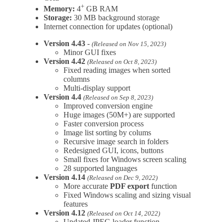
+
Memory:
4
GB RAM
Storage:
30 MB background storage
Internet connection for updates (optional)
Version 4.43
-
(Released on Nov 15, 2023)
Minor GUI fixes
Version 4.42
(Released on Oct 8, 2023)
Fixed reading images when sorted
columns
Multi-display support
Version 4.4
(Released on Sep 8, 2023)
Improved conversion engine
Huge images (50M+) are supported
Faster conversion process
Image list sorting by colums
Recursive image search in folders
Redesigned GUI, icons, buttons
Small fixes for Windows screen scaling
28 supported languages
Version 4.14
(Released on Dec 9, 2022)
More accurate
PDF export
function
Fixed Windows scaling and sizing visual
features
Version 4.12
(Released on Oct 14, 2022)
Updated JPEG loader function