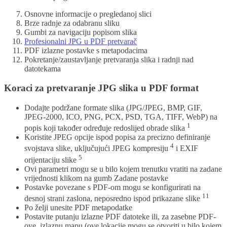
Osnovne informacije o pregledanoj slici
Brze radnje za odabranu sliku
Gumbi za navigaciju popisom slika
Profesionalni JPG u PDF pretvarač
PDF izlazne postavke s metapodacima
Pokretanje/zaustavljanje pretvaranja slika i radnji nad
datotekama
Koraci za pretvaranje JPG slika u PDF format
Dodajte podržane formate slika (JPG/JPEG, BMP, GIF,
JPEG-2000, ICO, PNG, PCX, PSD, TGA, TIFF, WebP) na
1
popis koji također određuje redoslijed obrade slika
Koristite JPEG opcije ispod popisa za precizno definiranje
4
svojstava slike, uključujući JPEG kompresiju
i EXIF
5
orijentaciju slike
Ovi parametri mogu se u bilo kojem trenutku vratiti na zadane
vrijednosti klikom na gumb Zadane postavke
Postavke povezane s PDF-om mogu se konfigurirati na
11
desnoj strani zaslona, neposredno ispod prikazane slike
Po želji unesite PDF metapodatke
Postavite putanju izlazne PDF datoteke ili, za zasebne PDF-
ove, izlaznu mapu (ove lokacije mogu se otvoriti u bilo kojem