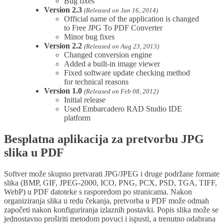
Bug fixes
Version 2.3
(Released on Jan 16, 2014)
Official name of the application is changed
to Free JPG To PDF Converter
Minor bug fixes
Version 2.2
(Released on Aug 23, 2013)
Changed conversion engine
Added a built-in image viewer
Fixed software update checking method
for technical reasons
Version 1.0
(Released on Feb 08, 2012)
Initial release
Used Embarcadero RAD Studio IDE
platform
Besplatna aplikacija za pretvorbu JPG
slika u PDF
Softver može skupno pretvarati JPG/JPEG i druge podržane formate
slika (BMP, GIF, JPEG-2000, ICO, PNG, PCX, PSD, TGA, TIFF,
WebP) u PDF datoteke s rasporedom po stranicama. Nakon
organiziranja slika u redu čekanja, pretvorba u PDF može odmah
započeti nakon konfiguriranja izlaznih postavki. Popis slika može se
jednostavno proširiti metodom povuci i ispusti, a trenutno odabrana