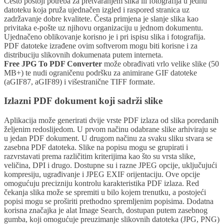
Često postoji potreba za pretvaranjem slika ili fotografija u jednu
datoteku koja pruža ujednačen izgled i raspored stranica uz
zadržavanje dobre kvalitete. Česta primjena je slanje slika kao
privitaka e-pošte uz njihovu organizaciju u jednom dokumentu.
Ujednačeno oblikovanje korisno je i pri ispisu slika i fotografija.
PDF datoteke izrađene ovim softverom mogu biti korisne i za
distribuciju slikovnih dokumenata putem interneta.
Free JPG To PDF Converter
može obrađivati vrlo velike slike (50
MB+) te nudi ograničenu podršku za animirane GIF datoteke
(aGIF87, aGIF89) i višestranične TIFF formate.
Izlazni PDF dokument koji sadrži slike
Aplikacija može generirati dvije vrste PDF izlaza od slika poredanih
željenim redoslijedom. U prvom načinu odabrane slike arhiviraju se
u jedan PDF dokument. U drugom načinu za svaku sliku stvara se
zasebna PDF datoteka. Slike na popisu mogu se grupirati i
razvrstavati prema različitim kriterijima kao što su vrsta slike,
veličina, DPI i drugo. Dostupne su i razne JPEG opcije, uključujući
kompresiju, ugrađivanje i JPEG EXIF orijentaciju. Ove opcije
omogućuju precizniju kontrolu karakteristika PDF izlaza. Red
čekanja slika može se spremiti u bilo kojem trenutku, a postojeći
popisi mogu se proširiti prethodno spremljenim popisima. Dodatna
korisna značajka je alat Image Search, dostupan putem zasebnog
gumba, koji omogućuje preuzimanje slikovnih datoteka (JPG, PNG)