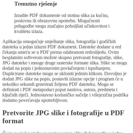
Trenutno rješenje
Izradite PDF dokumente od stotina slika za kućnu,
poslovnu ili obrazovnu upotrebu. Mogućnosti
prilagodbe mogu značajno poboljšati učinkovitost i
kvalitetu izlaza.
Aplikacija omogućuje smještanje slika, fotografija i grafičkih
datoteka u jedan izlazni PDF dokument. Datoteke dodane u red
čekanja umeću se u PDF prema odabranom redoslijedu. Ovim
besplatnim softverom možete skupno pretvarati fotografije, slike,
JPG datoteke i mnoge druge rasterske formate slika. Slike se mogu
dodati na popis i jednostavnim povlačenjem i ispuštanjem.
Duplicirane datoteke mogu se ukloniti jednim klikom. Dovoljno je
dodati JPG slike na popis, postaviti izlazne opcije i program će u
nekoliko sekundi generirati željenu PDF datoteku. Mogu se
definirati i PDF metapodaci poput naslova, autora, predmeta i
ključnih riječi. Jednostavno korisničko sučelje i višejezična podrška
dodatno povećavaju upotrebljivost.
Pretvorite JPG slike i fotografije u PDF
format