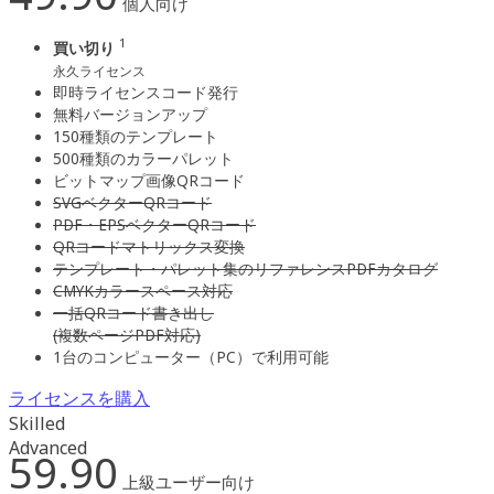
個人向け
1
買い切り
永久ライセンス
即時ライセンスコード発行
無料バージョンアップ
150種類のテンプレート
500種類のカラーパレット
ビットマップ画像QRコード
SVGベクターQRコード
PDF・EPSベクターQRコード
QRコードマトリックス変換
テンプレート・パレット集のリファレンスPDFカタログ
CMYKカラースペース対応
一括QRコード書き出し
(複数ページPDF対応)
1台のコンピューター（PC）で利用可能
ライセンスを購入
Skilled
Advanced
59.90
上級ユーザー向け