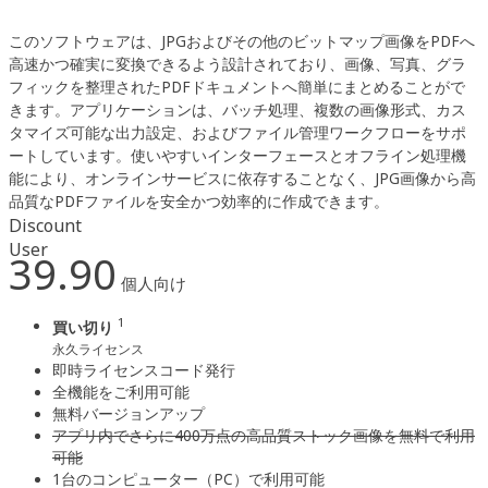
このソフトウェアは、JPGおよびその他のビットマップ画像をPDFへ
高速かつ確実に変換できるよう設計されており、画像、写真、グラ
フィックを整理されたPDFドキュメントへ簡単にまとめることがで
きます。アプリケーションは、バッチ処理、複数の画像形式、カス
タマイズ可能な出力設定、およびファイル管理ワークフローをサポ
ートしています。使いやすいインターフェースとオフライン処理機
能により、オンラインサービスに依存することなく、JPG画像から高
品質なPDFファイルを安全かつ効率的に作成できます。
Discount
User
39.90
個人向け
1
買い切り
永久ライセンス
即時ライセンスコード発行
全機能をご利用可能
無料バージョンアップ
アプリ内でさらに400万点の高品質ストック画像を無料で利用
可能
1台のコンピューター（PC）で利用可能