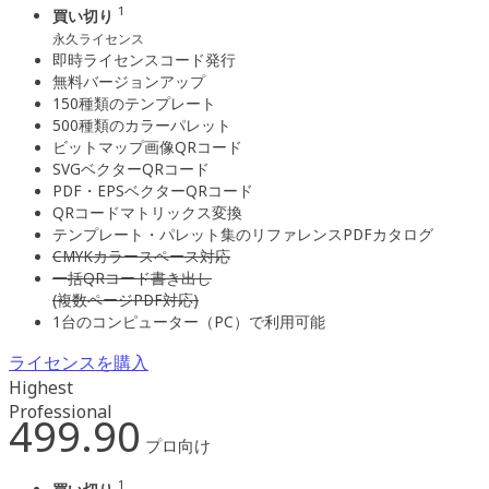
1
買い切り
永久ライセンス
即時ライセンスコード発行
無料バージョンアップ
150種類のテンプレート
500種類のカラーパレット
ビットマップ画像QRコード
SVGベクターQRコード
PDF・EPSベクターQRコード
QRコードマトリックス変換
テンプレート・パレット集のリファレンスPDFカタログ
CMYKカラースペース対応
一括QRコード書き出し
(複数ページPDF対応)
1台のコンピューター（PC）で利用可能
ライセンスを購入
Highest
Professional
499.90
プロ向け
1