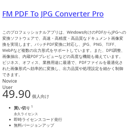
FM PDF To JPG Converter Pro
このプロフェッショナルアプリは、Windows向けのPDFからJPGへの
変換ソフトウェアで、高速・高精度・高品質なドキュメント画像変
換を実現します。バッチPDF変換に対応し、JPG、PNG、TIFF、
WebPなど複数の出力形式をサポートしています。また、DPI調整、
画像抽出、内蔵PDFプレビューなどの高度な機能も備えています。
ビジネス、オフィス、業務用途に最適で、PDFファイルを最適化さ
れた画像形式へ効率的に変換し、出力品質や処理設定を細かく制御
できます。
Novice
User
49.90
個人向け
1
買い切り
永久ライセンス
即時ライセンスコード発行
無料バージョンアップ