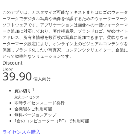
このアプリは、カスタマイズ可能なテキストまたはロゴのウォータ
ーマークでデジタル写真や画像を保護するためのウォーターマーク
ソフトウェアです。アプリケーションは画像への一括ウォーターマ
ーク追加に対応しており、著作権表示、ブランドロゴ、Webサイト
アドレス、所有者情報を数百枚の写真に追加できます。柔軟なウォ
ーターマーク設定により、オンライン上のビジュアルコンテンツを
保護しブランド化したい写真家、コンテンツクリエイター、企業に
とって効率的なソリューションです。
Discount
User
39.90
個人向け
1
買い切り
永久ライセンス
即時ライセンスコード発行
全機能をご利用可能
無料バージョンアップ
1台のコンピューター（PC）で利用可能
ライセンスを購入