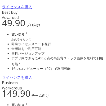
ライセンスを購入
Best buy
Advanced
49.90
プロ向け
1
買い切り
永久ライセンス
即時ライセンスコード発行
全機能をご利用可能
無料バージョンアップ
アプリ内でさらに400万点の高品質ストック画像を無料で利用
2
可能
1台のコンピューター（PC）で利用可能
ライセンスを購入
Business
Workgroup
149.90
チーム向け
1
買い切り