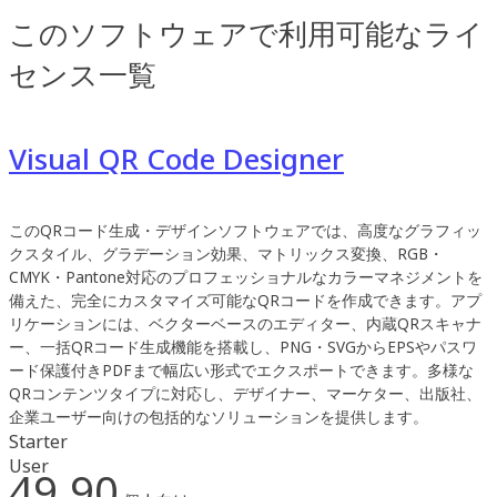
このソフトウェアで利用可能なライ
センス一覧
Visual QR Code Designer
このQRコード生成・デザインソフトウェアでは、高度なグラフィッ
クスタイル、グラデーション効果、マトリックス変換、RGB・
CMYK・Pantone対応のプロフェッショナルなカラーマネジメントを
備えた、完全にカスタマイズ可能なQRコードを作成できます。アプ
リケーションには、ベクターベースのエディター、内蔵QRスキャナ
ー、一括QRコード生成機能を搭載し、PNG・SVGからEPSやパスワ
ード保護付きPDFまで幅広い形式でエクスポートできます。多様な
QRコンテンツタイプに対応し、デザイナー、マーケター、出版社、
企業ユーザー向けの包括的なソリューションを提供します。
Starter
User
49.90