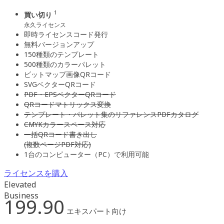
1
買い切り
永久ライセンス
即時ライセンスコード発行
無料バージョンアップ
150種類のテンプレート
500種類のカラーパレット
ビットマップ画像QRコード
SVGベクターQRコード
PDF・EPSベクターQRコード
QRコードマトリックス変換
テンプレート・パレット集のリファレンスPDFカタログ
CMYKカラースペース対応
一括QRコード書き出し
(複数ページPDF対応)
1台のコンピューター（PC）で利用可能
ライセンスを購入
Elevated
Business
199.90
エキスパート向け