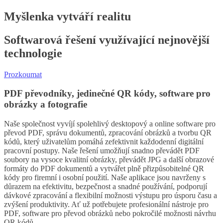
Myšlenka vytváří realitu
Softwarová řešení využívající nejnovější
technologie
Prozkoumat
PDF převodníky, jedinečné QR kódy, software pro
obrázky a fotografie
Naše společnost vyvíjí spolehlivý desktopový a online software pro
převod PDF, správu dokumentů, zpracování obrázků a tvorbu QR
kódů, který uživatelům pomáhá zefektivnit každodenní digitální
pracovní postupy. Naše řešení umožňují snadno převádět PDF
soubory na vysoce kvalitní obrázky, převádět JPG a další obrazové
formáty do PDF dokumentů a vytvářet plně přizpůsobitelné QR
kódy pro firemní i osobní použití. Naše aplikace jsou navrženy s
důrazem na efektivitu, bezpečnost a snadné používání, podporují
dávkové zpracování a flexibilní možnosti výstupu pro úsporu času a
zvýšení produktivity. Ať už potřebujete profesionální nástroje pro
PDF, software pro převod obrázků nebo pokročilé možnosti návrhu
QR kódů.