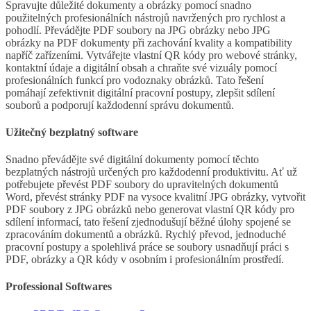
Spravujte důležité dokumenty a obrázky pomocí snadno
použitelných profesionálních nástrojů navržených pro rychlost a
pohodlí. Převádějte PDF soubory na JPG obrázky nebo JPG
obrázky na PDF dokumenty při zachování kvality a kompatibility
napříč zařízeními. Vytvářejte vlastní QR kódy pro webové stránky,
kontaktní údaje a digitální obsah a chraňte své vizuály pomocí
profesionálních funkcí pro vodoznaky obrázků. Tato řešení
pomáhají zefektivnit digitální pracovní postupy, zlepšit sdílení
souborů a podporují každodenní správu dokumentů.
Užitečný bezplatný software
Snadno převádějte své digitální dokumenty pomocí těchto
bezplatných nástrojů určených pro každodenní produktivitu. Ať už
potřebujete převést PDF soubory do upravitelných dokumentů
Word, převést stránky PDF na vysoce kvalitní JPG obrázky, vytvořit
PDF soubory z JPG obrázků nebo generovat vlastní QR kódy pro
sdílení informací, tato řešení zjednodušují běžné úlohy spojené se
zpracováním dokumentů a obrázků. Rychlý převod, jednoduché
pracovní postupy a spolehlivá práce se soubory usnadňují práci s
PDF, obrázky a QR kódy v osobním i profesionálním prostředí.
Professional Softwares