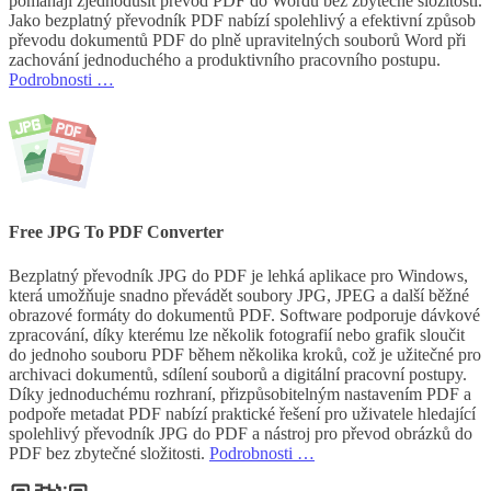
pomáhají zjednodušit převod PDF do Wordu bez zbytečné složitosti.
Jako bezplatný převodník PDF nabízí spolehlivý a efektivní způsob
převodu dokumentů PDF do plně upravitelných souborů Word při
zachování jednoduchého a produktivního pracovního postupu.
Podrobnosti …
Free JPG To PDF Converter
Bezplatný převodník JPG do PDF je lehká aplikace pro Windows,
která umožňuje snadno převádět soubory JPG, JPEG a další běžné
obrazové formáty do dokumentů PDF. Software podporuje dávkové
zpracování, díky kterému lze několik fotografií nebo grafik sloučit
do jednoho souboru PDF během několika kroků, což je užitečné pro
archivaci dokumentů, sdílení souborů a digitální pracovní postupy.
Díky jednoduchému rozhraní, přizpůsobitelným nastavením PDF a
podpoře metadat PDF nabízí praktické řešení pro uživatele hledající
spolehlivý převodník JPG do PDF a nástroj pro převod obrázků do
PDF bez zbytečné složitosti.
Podrobnosti …