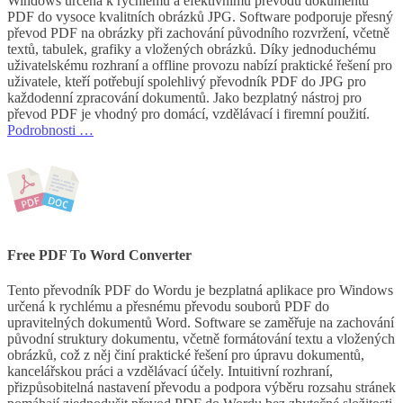
Windows určená k rychlému a efektivnímu převodu dokumentů
PDF do vysoce kvalitních obrázků JPG. Software podporuje přesný
převod PDF na obrázky při zachování původního rozvržení, včetně
textů, tabulek, grafiky a vložených obrázků. Díky jednoduchému
uživatelskému rozhraní a offline provozu nabízí praktické řešení pro
uživatele, kteří potřebují spolehlivý převodník PDF do JPG pro
každodenní zpracování dokumentů. Jako bezplatný nástroj pro
převod PDF je vhodný pro domácí, vzdělávací i firemní použití.
Podrobnosti …
Free PDF To Word Converter
Tento převodník PDF do Wordu je bezplatná aplikace pro Windows
určená k rychlému a přesnému převodu souborů PDF do
upravitelných dokumentů Word. Software se zaměřuje na zachování
původní struktury dokumentu, včetně formátování textu a vložených
obrázků, což z něj činí praktické řešení pro úpravu dokumentů,
kancelářskou práci a vzdělávací účely. Intuitivní rozhraní,
přizpůsobitelná nastavení převodu a podpora výběru rozsahu stránek