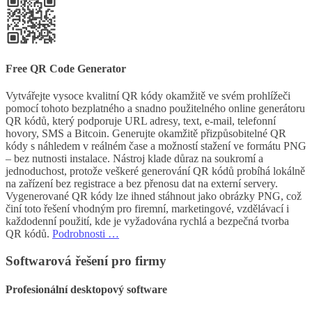
Free QR Code Generator
Vytvářejte vysoce kvalitní QR kódy okamžitě ve svém prohlížeči
pomocí tohoto bezplatného a snadno použitelného online generátoru
QR kódů, který podporuje URL adresy, text, e-mail, telefonní
hovory, SMS a Bitcoin. Generujte okamžitě přizpůsobitelné QR
kódy s náhledem v reálném čase a možností stažení ve formátu PNG
– bez nutnosti instalace. Nástroj klade důraz na soukromí a
jednoduchost, protože veškeré generování QR kódů probíhá lokálně
na zařízení bez registrace a bez přenosu dat na externí servery.
Vygenerované QR kódy lze ihned stáhnout jako obrázky PNG, což
činí toto řešení vhodným pro firemní, marketingové, vzdělávací i
každodenní použití, kde je vyžadována rychlá a bezpečná tvorba
QR kódů.
Podrobnosti …
Softwarová řešení pro firmy
Profesionální desktopový software