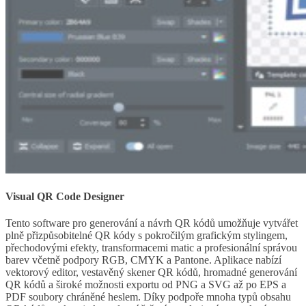
Visual QR Code Designer
Tento software pro generování a návrh QR kódů umožňuje vytvářet
plně přizpůsobitelné QR kódy s pokročilým grafickým stylingem,
přechodovými efekty, transformacemi matic a profesionální správou
barev včetně podpory RGB, CMYK a Pantone. Aplikace nabízí
vektorový editor, vestavěný skener QR kódů, hromadné generování
QR kódů a široké možnosti exportu od PNG a SVG až po EPS a
PDF soubory chráněné heslem. Díky podpoře mnoha typů obsahu