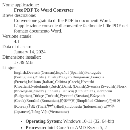
Nome applicazione:
Free PDF To Word Converter
Breve descrizione:
Conversione gratuita di file PDF in documenti Word.
L'applicazione consente di convertire facilmente i file PDF nel
formato documento Word.
Versione attuale:
4.1
Data di rilascio:
January 14, 2024
Dimensione installer:
17.49 MB
Lingue:
English,
Deutsch
(German)
,
Español
(Spanish)
,
Português
(Portuguese)
,
Polski
(Polish)
,
Magyar
(Hungarian)
,
Français
(French)
,
Italiano
(Italian),
Čeština
(Czech)
,
Hrvatski
(Croatian)
,
Nederlands
(Dutch)
,
Dansk
(Danish)
,
Svenska
(Swedish)
,
Norsk
(Norwegian)
,
Suomi
(Finnish)
,
Lietuvių
(Lithuanian)
,
Български
(Bulgarian)
,
Türkçe
(Turkish)
,
Русский
(Russian)
,
Ελληνικά
(Greek)
,
Română
(Romanian)
,
简体中文
(Simplified Chinese)
,
한국어
(Korean)
,
ไทย
(Thai)
,
हिन्दी
(Hindi)
,
Indonesia
(Indonesian)
,
日本語
(Japanese)
,
Tiếng Việt
(Vietnamese)
Operating System:
Windows 10-11 (32, 64-bit)
+
Processor:
Intel Core 5 or AMD Ryzen 5, 2